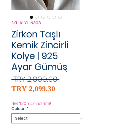
SKU: KLYLJN303
Zirkon Taşlı
Kemik Zincirli
Kolye | 925
Ayar Gümüş
Regular
 TRY 2,999.00 
Sale
Price
TRY 2,099.30
Price
Net %30 Yaz İndirimi!
Colour
*