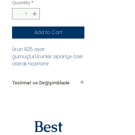
Quantity
*
Add to Cart
Ürün 925 ayar
gümüştür.Ürünler siparişe özel
olarak hazırlanır.
Teslimat ve Değişim&İade
TESLİMAT SÜRECİ
Ürünler siparişe özel hazırlanır.Siz
siparişinizi oluşturduktan sonraki
3-7 iş günü içinde kargoya teslim
edilir.Kargoya teslim edildiğinde
Best
takip numaranız,anlaşmalı kargo
firmamız olan Yurtiçi Kargo