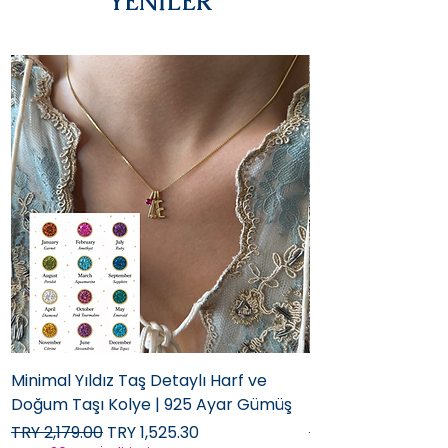
YENİLER
Minimal Yıldız Taş Detaylı Harf ve
Fotoğraflı Taşlı Yı
Doğum Taşı Kolye | 925 Ayar Gümüş
Kapaklı Kolye | 
Regular Price
Sale Price
Regular Price
TRY 2,179.00
TRY 1,525.30
TRY 3,699.00