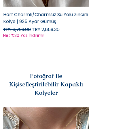
Harf Charmlı/Charmsız Su Yolu Zincirli
Mini Doğal Turmali
Kolye | 925 Ayar Gümüş
Ayar Gümüş
Regular Price
Sale Price
Regular Price
TRY 3,799.00
TRY 2,659.30
TRY 2,899.00
Net %30 Yaz İndirimi!
Net %30 Yaz İndirimi
Fotoğraf ile
Kişiselleştirilebilir Kapaklı
Kolyeler