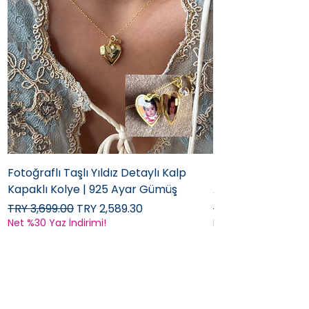
Fotoğraflı Taşlı Yıldız Detaylı Kalp
Fotoğraflı Yıldız K
Kapaklı Kolye | 925 Ayar Gümüş
Ayar Gümüş
Regular Price
Sale Price
Regular Price
TRY 3,699.00
TRY 2,589.30
TRY 3,349.00
Net %30 Yaz İndirimi!
Net %30 Yaz İndirimi