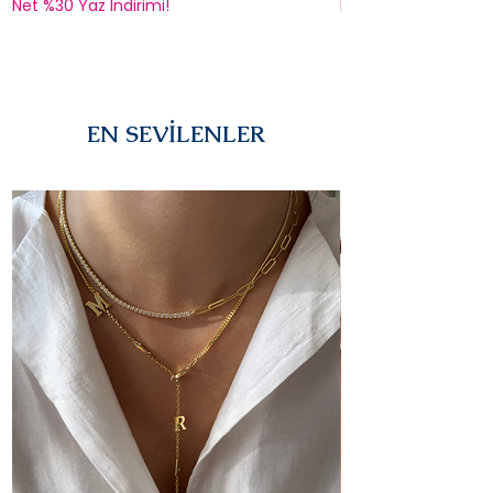
Net %30 Yaz İndirimi!
Net %30 Yaz İndirimi
EN SEVİLENLER