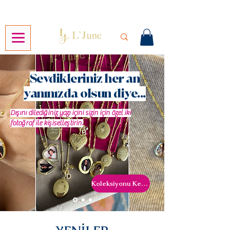
Sevdikleriniz her an
yanınızda olsun diye...
Dışını dilediğiniz yazı içini sizin için özel iki
fotoğraf ile kişiselleştirin.
Koleksiyonu Keşfet