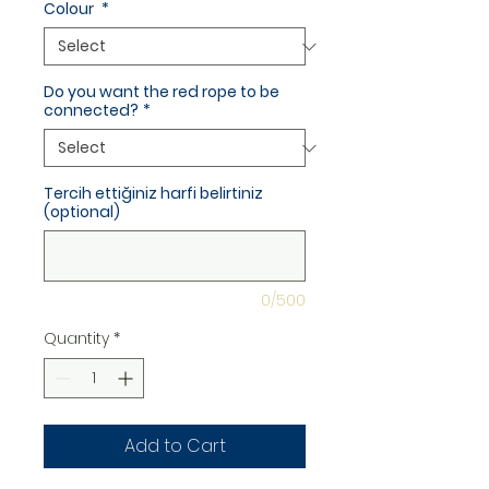
Colour
*
Do you want the red rope to be
connected?
*
Tercih ettiğiniz harfi belirtiniz
(optional)
0/500
Quantity
*
Add to Cart