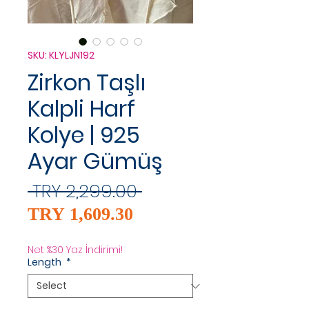
SKU: KLYLJN192
Zirkon Taşlı
Kalpli Harf
Kolye | 925
Ayar Gümüş
Regular
 TRY 2,299.00 
Sale
Price
TRY 1,609.30
Price
Net %30 Yaz İndirimi!
Length
*