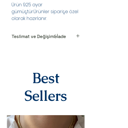
Ürün 925 ayar
gümüştür.Ürünler siparişe özel
olarak hazırlanır.
Teslimat ve Değişim&İade
TESLİMAT SÜRECİ
Ürünler siparişe özel hazırlanır.Siz
siparişinizi oluşturduktan sonraki
3-7 iş günü içinde kargoya teslim
edilir.Kargoya teslim edildiğinde
Best
takip numaranız,anlaşmalı kargo
firmamız olan Yurtiçi Kargo
tarafından size sms olarak iletilir.
Sellers
DEĞİŞİM&İADE
Kişiye özel
ürünlerimizde(harf,isim,rakam,tari
h yazılı)iade ve değişim kesinlikle
yoktur.Ürünler sipariş üstüne kişiye
özel olarak hazırlanır.Küpe