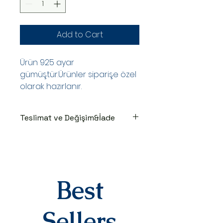
Add to Cart
Ürün 925 ayar
gümüştür.Ürünler siparişe özel
olarak hazırlanır.
Teslimat ve Değişim&İade
TESLİMAT SÜRECİ
Ürünler siparişe özel hazırlanır.Siz
siparişinizi oluşturduktan sonraki
3-7 iş günü içinde kargoya teslim
edilir.Kargoya teslim edildiğinde
Best
takip numaranız,anlaşmalı kargo
firmamız olan Yurtiçi Kargo
tarafından size sms olarak iletilir.
Sellers
DEĞİŞİM&İADE