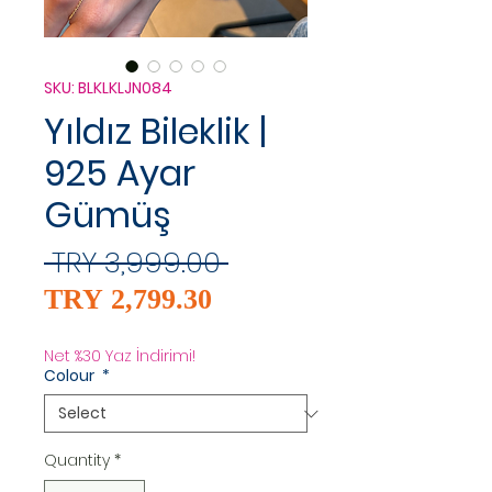
SKU: BLKLKLJN084
Yıldız Bileklik |
925 Ayar
Gümüş
Regular
 TRY 3,999.00 
Sale
Price
TRY 2,799.30
Price
Net %30 Yaz İndirimi!
Colour
*
Quantity
*