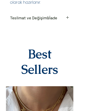
olarak hazırlanır.
Teslimat ve Değişim&İade
TESLİMAT SÜRECİ
Ürünler siparişe özel hazırlanır.Siz
siparişinizi oluşturduktan sonraki
3-7 iş günü içinde kargoya teslim
edilir.Kargoya teslim edildiğinde
Best
takip numaranız,anlaşmalı kargo
firmamız olan Yurtiçi Kargo
tarafından size sms olarak iletilir.
Sellers
DEĞİŞİM&İADE
Kişiye özel
ürünlerimizde(harf,isim,rakam,tari
h yazılı)iade ve değişim kesinlikle
yoktur.Ürünler sipariş üstüne kişiye
özel olarak hazırlanır.Küpe
kategorisindeki ürünlerimiz hijyen
nedeniyle iade alınmamaktadır.
Diğer ürünlerimiz için bizimle 14