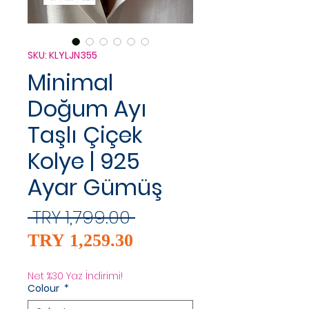
SKU: KLYLJN355
Minimal
Doğum Ayı
Taşlı Çiçek
Kolye | 925
Ayar Gümüş
Regular
 TRY 1,799.00 
Sale
Price
TRY 1,259.30
Price
Net %30 Yaz İndirimi!
Colour
*