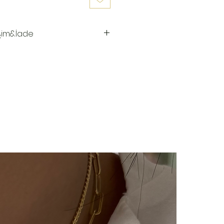
şim&İade
 hazırlanır.Siz siparişinizi
aki 3-7 iş günü içinde kargoya
ya teslim edildiğinde takip
ı kargo firmamız olan Yurtiçi
e sms olarak iletilir.
imizde(harf,isim,rakam,tarih
im kesinlikle yoktur.Ürünler
ye özel olarak hazırlanır.Küpe
ünlerimiz hijyen nedeniyle iade
çin bizimle 14 gün içinde
iade değişim talebinizi
e/değişim sürecindeki kargo
lı ücretimizle,tarafınızca
 ulaştıktan sonra