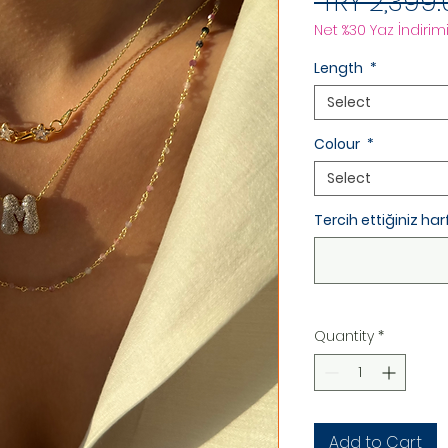
 TRY 2,399.
Net %30 Yaz İndirimi
Length
*
Select
Colour
*
Select
Tercih ettiğiniz harfi
Quantity
*
Add to Cart