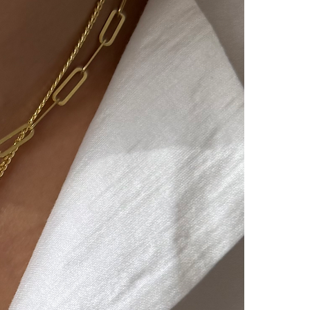
ılır ve sizinle iletişimde
m süreci başlar.