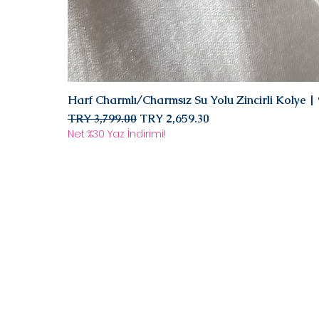
Harf Charmlı/Charmsız Su Yolu Zincirli Kolye 
Regular Price
Sale Price
TRY 3,799.00
TRY 2,659.30
Net %30 Yaz İndirimi!