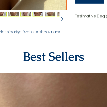
Teslimat ve Deği
TESLİMAT SÜRECİ
Ürünler siparişe özel
r siparişe özel olarak hazırlanır.
oluşturduktan sonr
teslim edilir.Kargo
numaranız,anlaşmal
Kargo tarafından siz
Best Sellers
DEĞİŞİM&İADE
Kişiye özel ürünler
yazılı)iade ve değiş
sipariş üstüne kişi
kategorisindeki ür
alınmamaktadır.
Diğer ürünlerimiz i
iletişime geçerek 
iletebilirsiniz.İad
ücreti yine anlaşma
karşılanır.Ürün bize