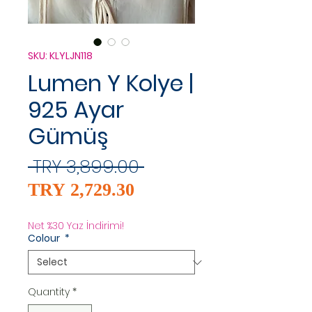
SKU: KLYLJN118
Lumen Y Kolye |
925 Ayar
Gümüş
Regular
 TRY 3,899.00 
Sale
Price
TRY 2,729.30
Price
Net %30 Yaz İndirimi!
Colour
*
Quantity
*