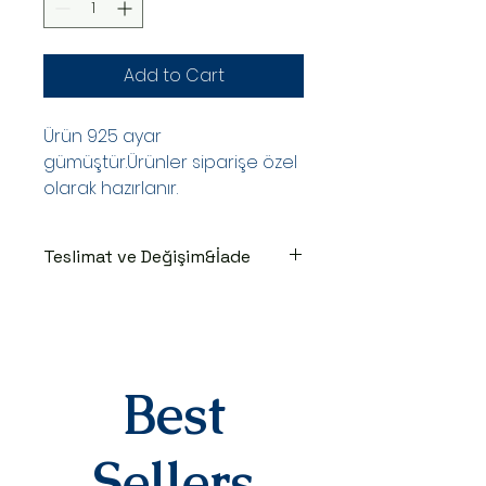
Add to Cart
Ürün 925 ayar
gümüştür.Ürünler siparişe özel
olarak hazırlanır.
Teslimat ve Değişim&İade
TESLİMAT SÜRECİ
Ürünler siparişe özel hazırlanır.Siz
siparişinizi oluşturduktan sonraki
3-7 iş günü içinde kargoya teslim
edilir.Kargoya teslim edildiğinde
Best
takip numaranız,anlaşmalı kargo
firmamız olan Yurtiçi Kargo
tarafından size sms olarak iletilir.
Sellers
DEĞİŞİM&İADE