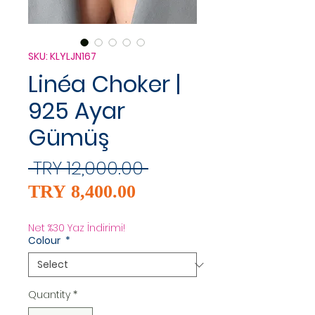
SKU: KLYLJN167
Linéa Choker |
925 Ayar
Gümüş
Regular
 TRY 12,000.00 
Sale
Price
TRY 8,400.00
Price
Net %30 Yaz İndirimi!
Colour
*
Quantity
*