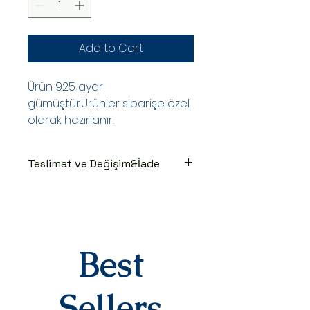
Add to Cart
Ürün 925 ayar
gümüştür.Ürünler siparişe özel
olarak hazırlanır.
Teslimat ve Değişim&İade
TESLİMAT SÜRECİ
Ürünler siparişe özel hazırlanır.Siz
siparişinizi oluşturduktan sonraki
3-7 iş günü içinde kargoya teslim
Best
edilir.Kargoya teslim edildiğinde
takip numaranız,anlaşmalı kargo
firmamız olan Yurtiçi Kargo
Sellers
tarafından size sms olarak iletilir.