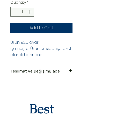
Quantity
*
Add to Cart
Ürün 925 ayar
gümüştür.Ürünler siparişe özel
olarak hazırlanır.
Teslimat ve Değişim&İade
TESLİMAT SÜRECİ
Ürünler siparişe özel hazırlanır.Siz
siparişinizi oluşturduktan sonraki
3-7 iş günü içinde kargoya teslim
edilir.Kargoya teslim edildiğinde
Best
takip numaranız,anlaşmalı kargo
firmamız olan Yurtiçi Kargo