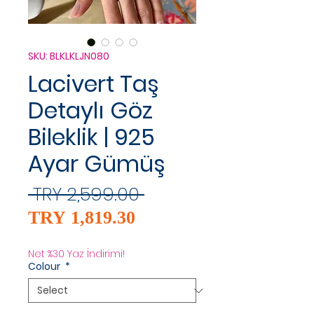
SKU: BLKLKLJN080
Lacivert Taş
Detaylı Göz
Bileklik | 925
Ayar Gümüş
Regular
 TRY 2,599.00 
Sale
Price
TRY 1,819.30
Price
Net %30 Yaz İndirimi!
Colour
*