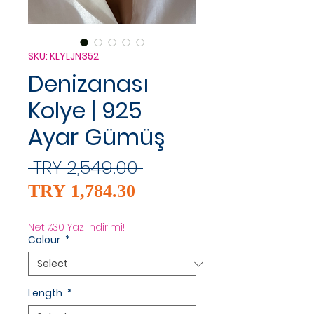
SKU: KLYLJN352
Denizanası
Kolye | 925
Ayar Gümüş
Regular
 TRY 2,549.00 
Sale
Price
TRY 1,784.30
Price
Net %30 Yaz İndirimi!
Colour
*
Length
*