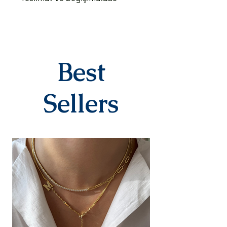
TESLİMAT SÜRECİ
Ürünler siparişe özel hazırlanır.Siz
siparişinizi oluşturduktan sonraki
3-7 iş günü içinde kargoya teslim
edilir.Kargoya teslim edildiğinde
Best
takip numaranız,anlaşmalı kargo
firmamız olan Yurtiçi Kargo
tarafından size sms olarak iletilir.
Sellers
DEĞİŞİM&İADE
Kişiye özel
ürünlerimizde(harf,isim,rakam,tari
h yazılı)iade ve değişim kesinlikle
yoktur.Ürünler sipariş üstüne kişiye
özel olarak hazırlanır.Küpe
kategorisindeki ürünlerimiz hijyen
nedeniyle iade alınmamaktadır.
Diğer ürünlerimiz için bizimle 14
gün içinde iletişime geçerek
iade değişim talebinizi
iletebilirsiniz.İade/değişim sürecin