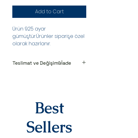
Add to Cart
Ürün 925 ayar
gümüştür.Ürünler siparişe özel
olarak hazırlanır.
Teslimat ve Değişim&İade
TESLİMAT SÜRECİ
Ürünler siparişe özel hazırlanır.Siz
siparişinizi oluşturduktan sonraki
3-7 iş günü içinde kargoya teslim
edilir.Kargoya teslim edildiğinde
Best
takip numaranız,anlaşmalı kargo
firmamız olan Yurtiçi Kargo
tarafından size sms olarak iletilir.
Sellers
DEĞİŞİM&İADE
Kişiye özel