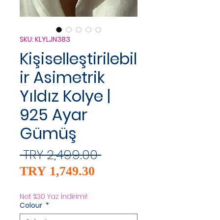
SKU: KLYLJN383
Kişiselleştirilebil
ir Asimetrik
Yıldız Kolye |
925 Ayar
Gümüş
Regular
 TRY 2,499.00 
Sale
Price
TRY 1,749.30
Price
Net %30 Yaz İndirimi!
Colour
*