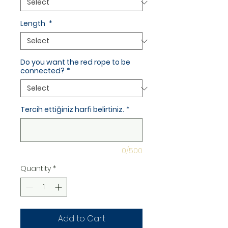
Length
*
Do you want the red rope to be
connected?
*
Tercih ettiğiniz harfi belirtiniz.
*
0/500
Quantity
*
Add to Cart