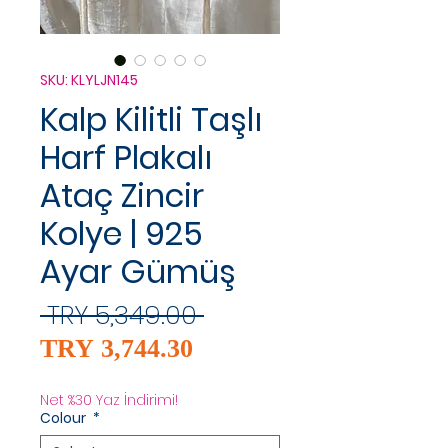
SKU: KLYLJN145
Kalp Kilitli Taşlı
Harf Plakalı
Ataç Zincir
Kolye | 925
Ayar Gümüş
Regular
 TRY 5,349.00 
Sale
Price
TRY 3,744.30
Price
Net %30 Yaz İndirimi!
Colour
*