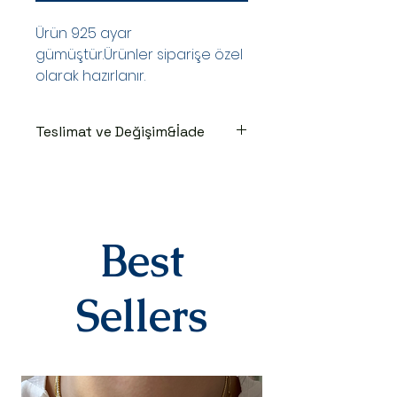
Ürün 925 ayar
gümüştür.Ürünler siparişe özel
olarak hazırlanır.
Teslimat ve Değişim&İade
TESLİMAT SÜRECİ
Ürünler siparişe özel hazırlanır.Siz
siparişinizi oluşturduktan sonraki
3-7 iş günü içinde kargoya teslim
edilir.Kargoya teslim edildiğinde
Best
takip numaranız,anlaşmalı kargo
firmamız olan Yurtiçi Kargo
tarafından size sms olarak iletilir.
Sellers
DEĞİŞİM&İADE
Kişiye özel
ürünlerimizde(harf,isim,rakam,tari
h yazılı)iade ve değişim kesinlikle
yoktur.Ürünler sipariş üstüne kişiye