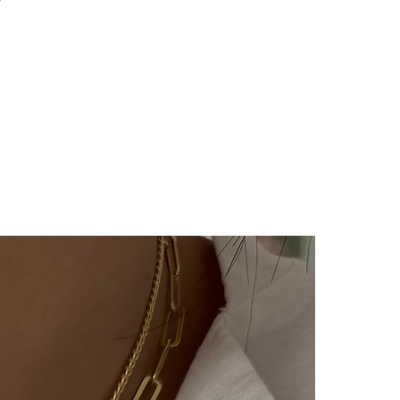
 hazırlanır.Siz siparişinizi
aki 3-7 iş günü içinde kargoya
ya teslim edildiğinde takip
ı kargo firmamız olan Yurtiçi
e sms olarak iletilir.
imizde(harf,isim,rakam,tarih
im kesinlikle yoktur.Ürünler
ye özel olarak hazırlanır.Küpe
ünlerimiz hijyen nedeniyle iade
çin bizimle 14 gün içinde
iade değişim talebinizi
e/değişim sürecindeki kargo
lı ücretimizle,tarafınızca
 ulaştıktan sonra
ılır ve sizinle iletişimde
m süreci başlar.