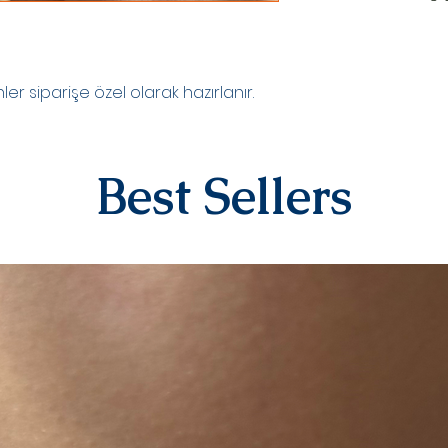
TESLİMAT SÜRECİ
Ürünler siparişe özel
oluşturduktan sonr
r siparişe özel olarak hazırlanır.
teslim edilir.Kargo
numaranız,anlaşmal
Kargo tarafından siz
DEĞİŞİM&İADE
Best Sellers
Kişiye özel ürünler
yazılı)iade ve değiş
sipariş üstüne kişi
kategorisindeki ür
alınmamaktadır.
Diğer ürünlerimiz i
iletişime geçerek 
iletebilirsiniz.İad
ücreti yine anlaşma
karşılanır.Ürün bize
değerlendirmesi yap
olarak iade/değişi