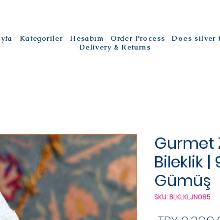
ayfa
Kategoriler
Hesabım
Order Process
Does silver
Delivery & Returns
Gurmet Z
Bileklik 
Gümüş
SKU: BLKLKLJN085