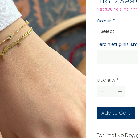
 TRY 2,399.
Net %30 Yaz İndirimi
Colour
*
Select
Tercih ettiğiniz ismi
Quantity
*
Add to Cart
Teslimat ve Deği