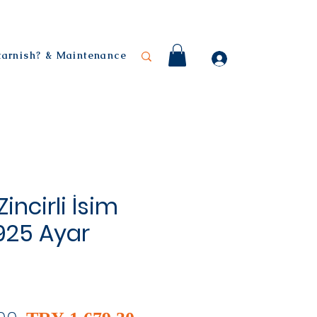
 tarnish? & Maintenance
incirli İsim
| 925 Ayar