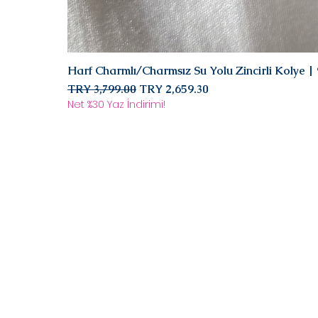
Harf Charmlı/Charmsız Su Yolu Zincirli Kolye 
Regular Price
Sale Price
TRY 3,799.00
TRY 2,659.30
Net %30 Yaz İndirimi!