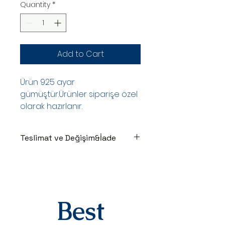
Quantity
*
Add to Cart
Ürün 925 ayar
gümüştür.Ürünler siparişe özel
olarak hazırlanır.
Teslimat ve Değişim&İade
TESLİMAT SÜRECİ
Ürünler siparişe özel hazırlanır.Siz
siparişinizi oluşturduktan sonraki
3-7 iş günü içinde kargoya teslim
edilir.Kargoya teslim edildiğinde
Best
takip numaranız,anlaşmalı kargo
firmamız olan Yurtiçi Kargo