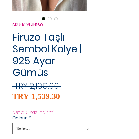
SKU: KLYLJN160
Firuze Taşlı
Sembol Kolye |
925 Ayar
Gümüş
Regular
 TRY 2,199.00 
Sale
Price
TRY 1,539.30
Price
Net %30 Yaz İndirimi!
Colour
*