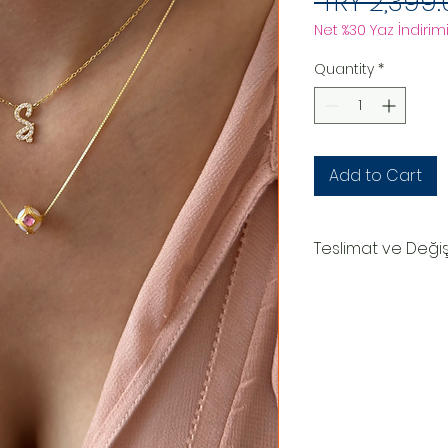
 TRY 2,399.
Net %30 Yaz İndirimi
Quantity
*
Add to Cart
Teslimat ve Deği
TESLİMAT SÜRECİ
Ürünler siparişe özel
oluşturduktan sonr
teslim edilir.Kargo
numaranız,anlaşmal
Kargo tarafından siz
DEĞİŞİM&İADE
Kişiye özel ürünler