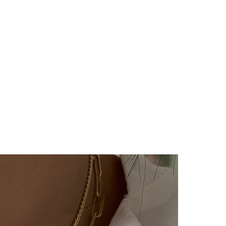
im kesinlikle yoktur.Ürünler
ye özel olarak hazırlanır.Küpe
ünlerimiz hijyen nedeniyle iade
çin bizimle 14 gün içinde
iade değişim talebinizi
e/değişim sürecindeki kargo
lı ücretimizle,tarafınızca
 ulaştıktan sonra
ılır ve sizinle iletişimde
m süreci başlar.