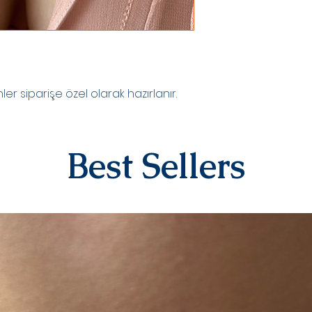
yazılı)iade ve değiş
sipariş üstüne kişi
kategorisindeki ür
alınmamaktadır.
Diğer ürünlerimiz i
iletişime geçerek 
iletebilirsiniz.İad
r siparişe özel olarak hazırlanır.
ücreti yine anlaşma
karşılanır.Ürün bize
değerlendirmesi yap
Best Sellers
olarak iade/değişi