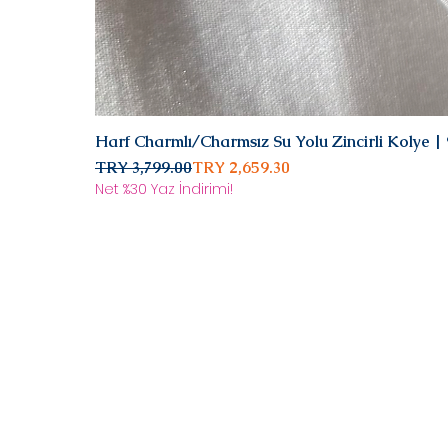
Harf Charmlı/Charmsız Su Yolu Zincirli Kolye 
Regular Price
Sale Price
TRY 3,799.00
TRY 2,659.30
Net %30 Yaz İndirimi!