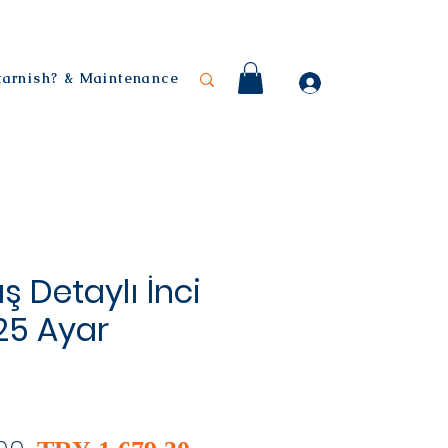
 tarnish? & Maintenance
ş Detaylı İnci
925 Ayar