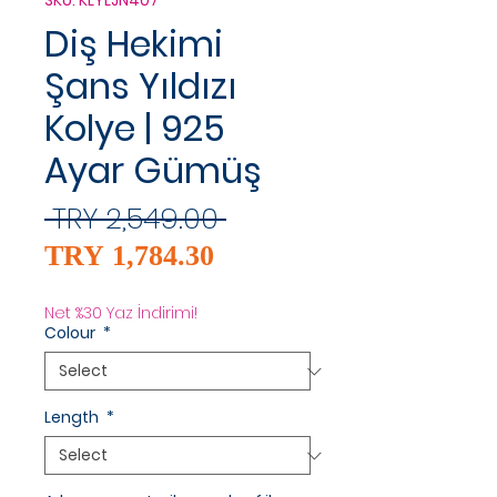
SKU: KLYLJN407
Diş Hekimi
Şans Yıldızı
Kolye | 925
Ayar Gümüş
Regular
 TRY 2,549.00 
Sale
Price
TRY 1,784.30
Price
Net %30 Yaz İndirimi!
Colour
*
Length
*