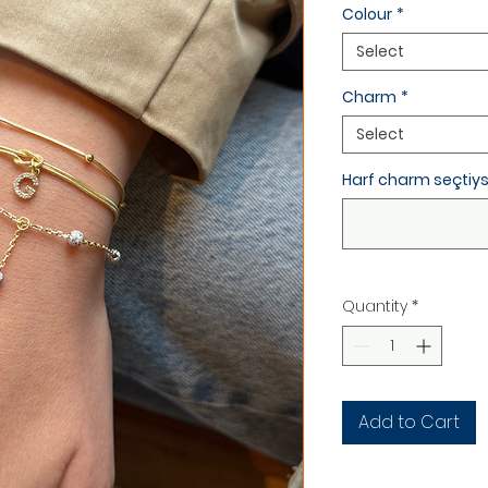
Colour
*
Select
Charm
*
Select
Harf charm seçtiysen
Quantity
*
Add to Cart