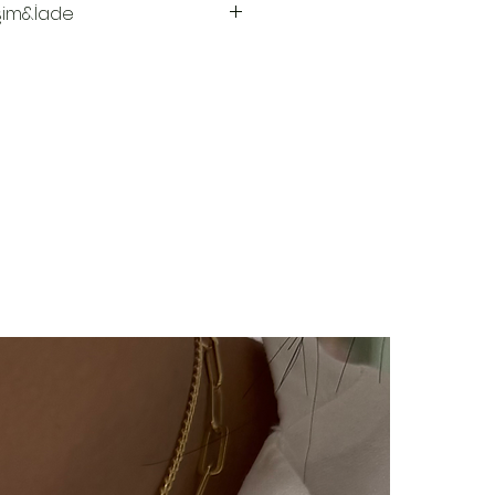
şim&İade
 hazırlanır.Siz siparişinizi
aki 3-7 iş günü içinde kargoya
ya teslim edildiğinde takip
ı kargo firmamız olan Yurtiçi
e sms olarak iletilir.
imizde(harf,isim,rakam,tarih
im kesinlikle yoktur.Ürünler
ye özel olarak hazırlanır.Küpe
ünlerimiz hijyen nedeniyle iade
çin bizimle 14 gün içinde
iade değişim talebinizi
e/değişim sürecindeki kargo
lı ücretimizle,tarafınızca
 ulaştıktan sonra
ılır ve sizinle iletişimde
m süreci başlar.