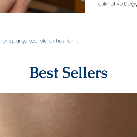
Teslimat ve Deği
TESLİMAT SÜRECİ
Ürünler siparişe özel
oluşturduktan sonr
teslim edilir.Kargo
r siparişe özel olarak hazırlanır.
numaranız,anlaşmal
Kargo tarafından siz
DEĞİŞİM&İADE
Kişiye özel ürünler
Best Sellers
yazılı)iade ve değiş
sipariş üstüne kişi
kategorisindeki ür
alınmamaktadır.
Diğer ürünlerimiz i
iletişime geçerek 
iletebilirsiniz.İad
ücreti yine anlaşma
karşılanır.Ürün bize
değerlendirmesi yap
olarak iade/değişi