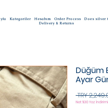
ayfa
Kategoriler
Hesabım
Order Process
Does silver
Delivery & Returns
Düğüm Bi
Ayar G
 TRY 2,249.
Net %30 Yaz İndirimi