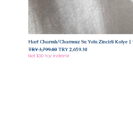
Harf Charmlı/Charmsız Su Yolu Zincirli Kolye 
Regular Price
Sale Price
TRY 3,799.00
TRY 2,659.30
Net %30 Yaz İndirimi!