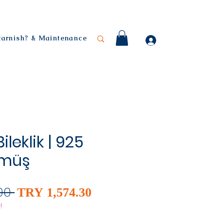
 tarnish? & Maintenance
leklik | 925
ümüş
Sale
Regular
00 
TRY 1,574.30
Price
Price
!