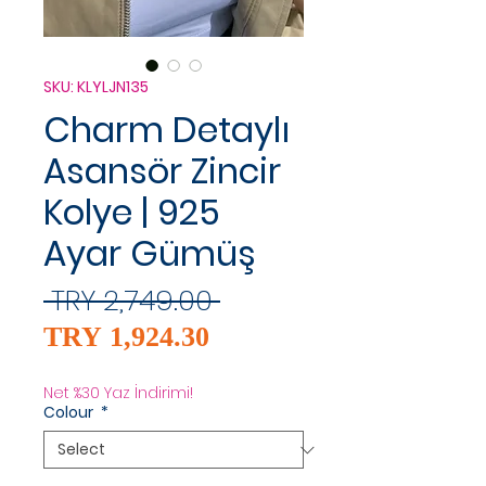
SKU: KLYLJN135
Charm Detaylı
Asansör Zincir
Kolye | 925
Ayar Gümüş
Regular
 TRY 2,749.00 
Sale
Price
TRY 1,924.30
Price
Net %30 Yaz İndirimi!
Colour
*