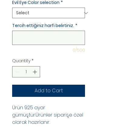
Evil Eye Color selection
*
Tercih ettiğiniz harfi belirtiniz.
*
0/500
Quantity
*
Add to Cart
Ürün 925 ayar
gümüştür.Ürünler siparişe özel
olarak hazırlanır.