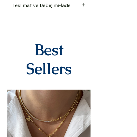
Teslimat ve Değişim&İade
TESLİMAT SÜRECİ
Ürünler siparişe özel hazırlanır.Siz
siparişinizi oluşturduktan sonraki
3-7 iş günü içinde kargoya teslim
edilir.Kargoya teslim edildiğinde
Best
takip numaranız,anlaşmalı kargo
firmamız olan Yurtiçi Kargo
tarafından size sms olarak iletilir.
Sellers
DEĞİŞİM&İADE
Kişiye özel
ürünlerimizde(harf,isim,rakam,tari
h yazılı)iade ve değişim kesinlikle
yoktur.Ürünler sipariş üstüne kişiye
özel olarak hazırlanır.Küpe
kategorisindeki ürünlerimiz hijyen
nedeniyle iade alınmamaktadır.
Diğer ürünlerimiz için bizimle 14
gün içinde iletişime geçerek
iade değişim talebinizi