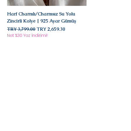
sizinle iletişimde
olarak iade/değişim
Harf Charmlı/Charmsız Su Yolu
Mini Doğal Turmalin 
süreci başlar.
Zincirli Kolye | 925 Ayar Gümüş
925 Ayar Gümüş
Regular Price
Sale Price
Regular Price
TRY 3,799.00
TRY 2,659.30
TRY 2,899.00
Net %30 Yaz İndirimi!
Net %30 Yaz İndirimi!