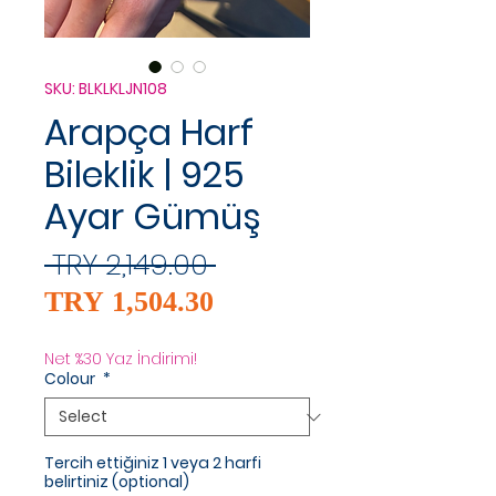
SKU: BLKLKLJN108
Arapça Harf
Bileklik | 925
Ayar Gümüş
Regular
 TRY 2,149.00 
Sale
Price
TRY 1,504.30
Price
Net %30 Yaz İndirimi!
Colour
*
Tercih ettiğiniz 1 veya 2 harfi
belirtiniz (optional)