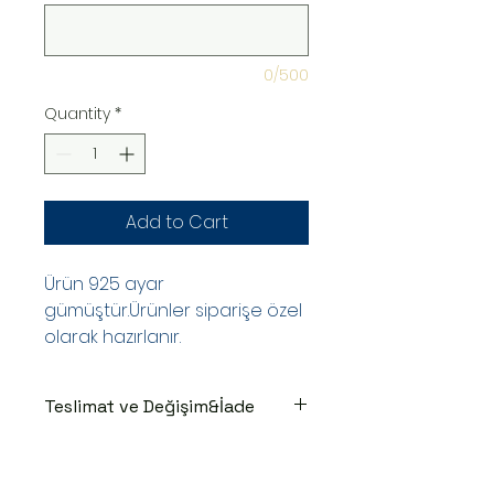
0/500
Quantity
*
Add to Cart
Ürün 925 ayar
gümüştür.Ürünler siparişe özel
olarak hazırlanır.
Teslimat ve Değişim&İade
TESLİMAT SÜRECİ
Ürünler siparişe özel hazırlanır.Siz