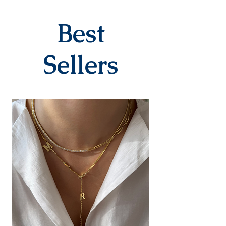
siparişinizi oluşturduktan sonraki
3-7 iş günü içinde kargoya teslim
edilir.Kargoya teslim edildiğinde
Best
takip numaranız,anlaşmalı kargo
firmamız olan Yurtiçi Kargo
tarafından size sms olarak iletilir.
Sellers
DEĞİŞİM&İADE
Kişiye özel
ürünlerimizde(harf,isim,rakam,tari
h yazılı)iade ve değişim kesinlikle
yoktur.Ürünler sipariş üstüne kişiye
özel olarak hazırlanır.Küpe
kategorisindeki ürünlerimiz hijyen
nedeniyle iade alınmamaktadır.
Diğer ürünlerimiz için bizimle 14
gün içinde iletişime geçerek
iade değişim talebinizi
iletebilirsiniz.İade/değişim sürecin
deki kargo ücreti yine anlaşmalı
ücretimizle,tarafınızca
karşılanır.Ürün bize ulaştıktan
sonra değerlendirmesi yapılır ve