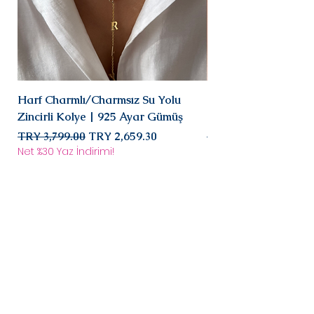
Harf Charmlı/Charmsız Su Yolu
Mini Doğal Turmalin 
Zincirli Kolye | 925 Ayar Gümüş
925 Ayar Gümüş
Regular Price
Sale Price
Regular Price
TRY 3,799.00
TRY 2,659.30
TRY 2,899.00
Net %30 Yaz İndirimi!
Net %30 Yaz İndirimi!