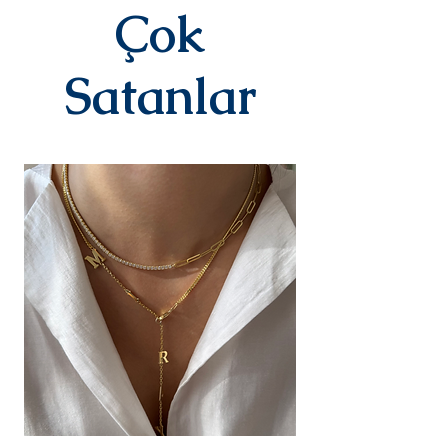
edilir.Kargoya teslim edildiğinde
Çok
takip numaranız,anlaşmalı kargo
firmamız olan Yurtiçi Kargo
tarafından size sms olarak iletilir.
Satanlar
DEĞİŞİM&İADE
Kişiye özel
ürünlerimizde(harf,isim,rakam,tari
h yazılı)iade ve değişim kesinlikle
yoktur.Ürünler sipariş üstüne kişiye
özel olarak hazırlanır.Küpe
kategorisindeki ürünlerimiz hijyen
nedeniyle iade alınmamaktadır.
Diğer ürünlerimiz için bizimle 14
gün içinde iletişime geçerek
iade değişim talebinizi
iletebilirsiniz.İade/değişim sürecin
deki kargo ücreti yine anlaşmalı
ücretimizle,tarafınızca
karşılanır.Ürün bize ulaştıktan
sonra değerlendirmesi yapılır ve
sizinle iletişimde