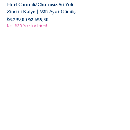
olarak iade/değişim
Harf Charmlı/Charmsız Su Yolu
Mini Doğal Turmalin 
süreci başlar.
Zincirli Kolye | 925 Ayar Gümüş
925 Ayar Gümüş
Normal Fiyat
İndirimli Fiyat
Normal Fiyat
₺3.799,00
₺2.659,30
₺2.899,00
Net %30 Yaz İndirimi!
Net %30 Yaz İndirimi!