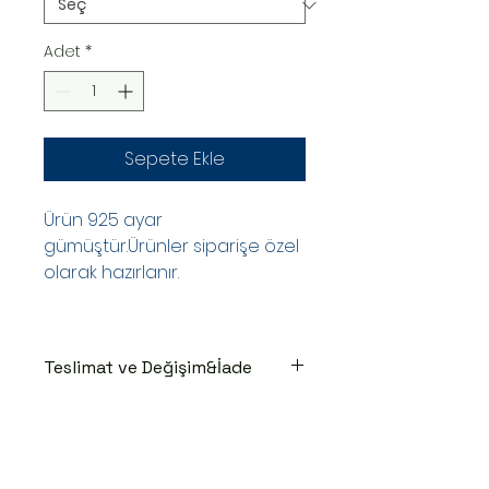
Adet
*
Sepete Ekle
Ürün 925 ayar
gümüştür.Ürünler siparişe özel
olarak hazırlanır.
Teslimat ve Değişim&İade
TESLİMAT SÜRECİ
Ürünler siparişe özel hazırlanır.Siz
siparişinizi oluşturduktan sonraki
3-7 iş günü içinde kargoya teslim