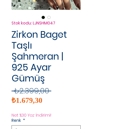
Stok kodu: LJNSHM047
Zirkon Baget
Taşlı
Şahmeran |
925 Ayar
Gümüş
Normal
 ₺2.399,00 
İndirimli
Fiyat
₺1.679,30
Fiyat
Net %30 Yaz İndirimi!
Renk
*