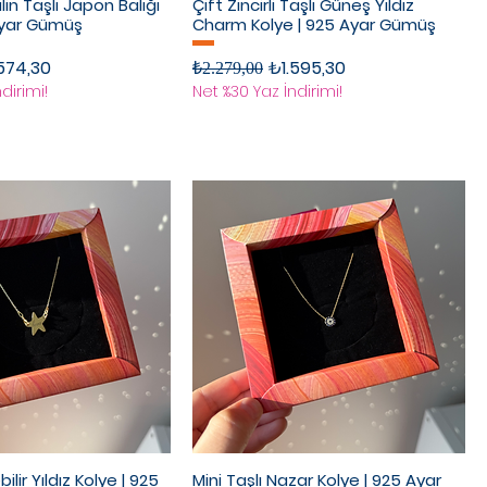
in Taşlı Japon Balığı
Çift Zincirli Taşlı Güneş Yıldız
Ayar Gümüş
Charm Kolye | 925 Ayar Gümüş
rimli Fiyat
Normal Fiyat
İndirimli Fiyat
574,30
₺1.595,30
₺2.279,00
dirimi!
Net %30 Yaz İndirimi!
ebilir Yıldız Kolye | 925
Mini Taşlı Nazar Kolye | 925 Ayar