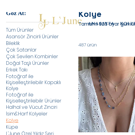
Kolye
Göz At:
Tamamı 925 ayar gümüş 
ANASAYFA
KOLY
Tüm Ürünler
Asansör Zincirli Ürünler
Bileklik
487 ürün
Çok Satanlar
Çok Sevilen Kombinler
Doğal Taşlı Ürünler
Erkek Takı
Fotoğraf ile
Kişiselleştirilebilir Kapaklı
Kolye
Fotoğraf ile
Kişiselleştirilebilir Ürünler
Halhal ve Vücut Zinciri
İsim&Harf Kolyeler
Kolye
Küpe
L'June Özel Yıldız Seri