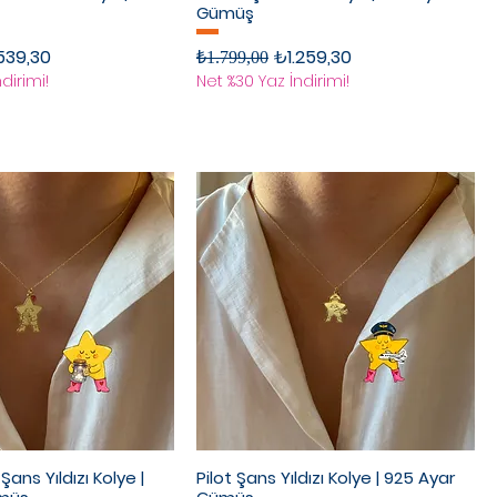
Gümüş
rimli Fiyat
Normal Fiyat
İndirimli Fiyat
539,30
₺1.259,30
₺1.799,00
dirimi!
Net %30 Yaz İndirimi!
ans Yıldızı Kolye |
Pilot Şans Yıldızı Kolye | 925 Ayar