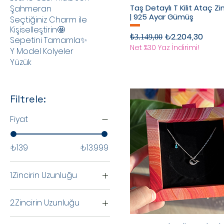
Taş Detaylı T Kilit Ataç Zi
Şahmeran
| 925 Ayar Gümüş
Seçtiğiniz Charm ile
Kişiselleştirin🤩
Normal Fiyat
İndirimli Fiyat
₺2.204,30
₺3.149,00
Sepetini Tamamla✨
Net %30 Yaz İndirimi!
Y Model Kolyeler
Yüzük
Filtrele:
Fiyat
₺139
₺13.999
1.Zincirin Uzunluğu
40cm
2.Zincirin Uzunluğu
45cm
40cm
50cm