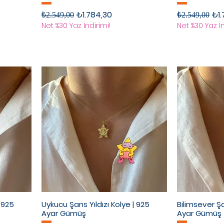
Normal Fiyat
İndirimli Fiyat
Normal Fiyat
İndi
₺1.784,30
₺1.
₺2.549,00
₺2.549,00
Net %30 Yaz İndirimi!
Net %30 Yaz İn
| 925
Uykucu Şans Yıldızı Kolye | 925
Bilimsever Şa
Ayar Gümüş
Ayar Gümüş