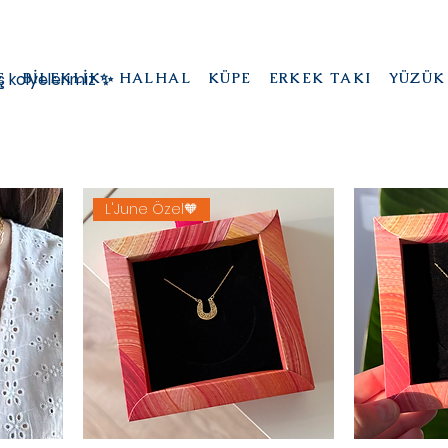
kolyelerimiz ✨
E
BİLEKLİK
HALHAL
KÜPE
ERKEK TAKI
YÜZÜK
L'June Özel🧡