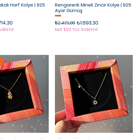
lakalı Harf Kolye | 925
Rengarenk Mineli Zincir Kolye | 925
Ayar Gümüş
rimli Fiyat
Normal Fiyat
İndirimli Fiyat
714,30
₺1.693,30
₺2.419,00
dirimi!
Net %30 Yaz İndirimi!