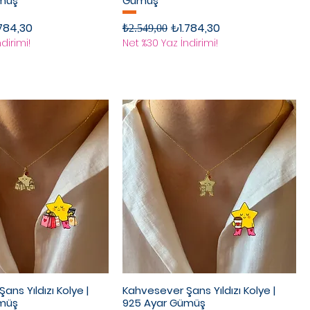
ümüş
Gümüş
rimli Fiyat
Normal Fiyat
İndirimli Fiyat
784,30
₺1.784,30
₺2.549,00
dirimi!
Net %30 Yaz İndirimi!
 Şans Yıldızı Kolye |
Kahvesever Şans Yıldızı Kolye |
ümüş
925 Ayar Gümüş