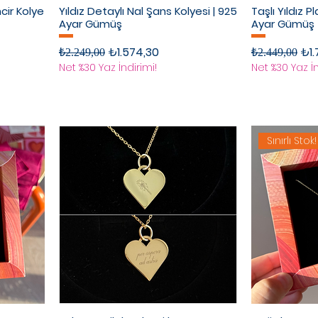
ncir Kolye
Yıldız Detaylı Nal Şans Kolyesi | 925
Taşlı Yıldız P
Ayar Gümüş
Ayar Gümüş
Normal Fiyat
İndirimli Fiyat
Normal Fiyat
İndi
₺1.574,30
₺1.
₺2.249,00
₺2.449,00
Net %30 Yaz İndirimi!
Net %30 Yaz İn
Sınırlı Stok!