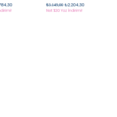
rimli Fiyat
Normal Fiyat
İndirimli Fiyat
784,30
₺2.204,30
₺3.149,00
dirimi!
Net %30 Yaz İndirimi!