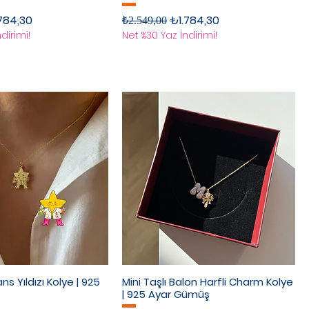
rimli Fiyat
Normal Fiyat
İndirimli Fiyat
784,30
₺1.784,30
₺2.549,00
dirimi!
Net %30 Yaz İndirimi!
ns Yıldızı Kolye | 925
Mini Taşlı Balon Harfli Charm Kolye
| 925 Ayar Gümüş