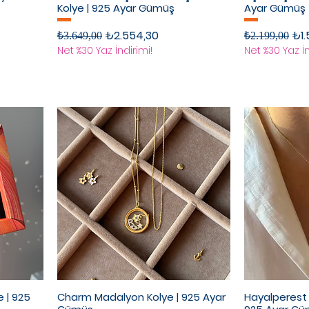
Kolye | 925 Ayar Gümüş
Ayar Gümüş
Normal Fiyat
İndirimli Fiyat
Normal Fiyat
İndi
₺2.554,30
₺1.
₺3.649,00
₺2.199,00
Net %30 Yaz İndirimi!
Net %30 Yaz İn
e | 925
Charm Madalyon Kolye | 925 Ayar
Hayalperest Ş