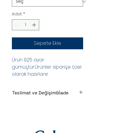
Adet
*
Sepete Ekle
Ürün 925 ayar
gümüştür.Ürünler siparişe özel
olarak hazırlanır.
Teslimat ve Değişim&İade
TESLİMAT SÜRECİ
Ürünler siparişe özel hazırlanır.Siz
siparişinizi oluşturduktan sonraki
3-7 iş günü içinde kargoya teslim
edilir.Kargoya teslim edildiğinde