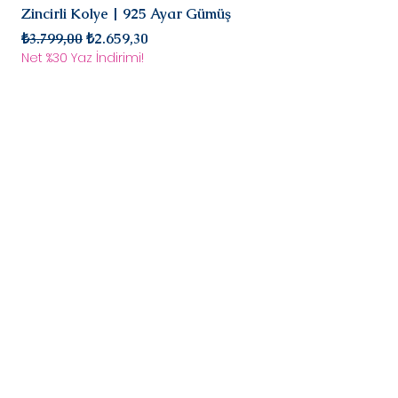
süreci başlar.
Zincirli Kolye | 925 Ayar Gümüş
925 Ayar Gümüş
Normal Fiyat
İndirimli Fiyat
Normal Fiyat
₺3.799,00
₺2.659,30
₺2.899,00
Net %30 Yaz İndirimi!
Net %30 Yaz İndirimi!