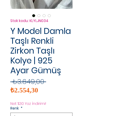
Stok kodu: KLYLJN034
Y Model Damla
Taşlı Renkli
Zirkon Taşlı
Kolye | 925
Ayar Gümüş
Normal
 ₺3.649,00 
İndirimli
Fiyat
₺2.554,30
Fiyat
Net %30 Yaz İndirimi!
Renk
*