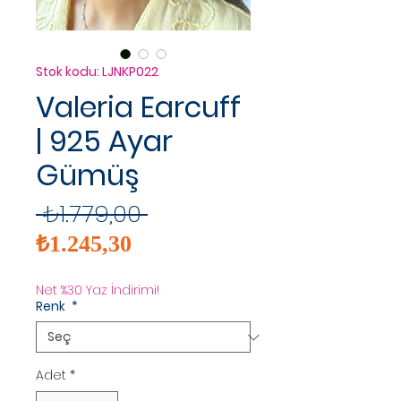
Stok kodu: LJNKP022
Valeria Earcuff
| 925 Ayar
Gümüş
Normal
 ₺1.779,00 
İndirimli
Fiyat
₺1.245,30
Fiyat
Net %30 Yaz İndirimi!
Renk
*
Adet
*