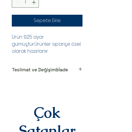
Sepete Ekle
Ürün 925 ayar
gümüştür.Ürünler siparişe özel
olarak hazırlanır.
Teslimat ve Değişim&İade
TESLİMAT SÜRECİ
Ürünler siparişe özel hazırlanır.Siz
siparişinizi oluşturduktan sonraki
3-7 iş günü içinde kargoya teslim
edilir.Kargoya teslim edildiğinde
Çok
takip numaranız,anlaşmalı kargo
firmamız olan Yurtiçi Kargo
tarafından size sms olarak iletilir.
Satanlar
DEĞİŞİM&İADE