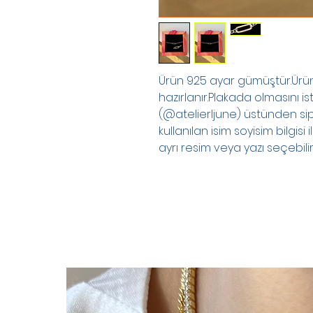
Ürün 925 ayar gümüştür.Ürünl
hazırlanır.Plakada olmasını i
(@atelierljune) üstünden si
kullanılan isim soyisim bilgisi il
ayrı resim veya yazı seçebilirs