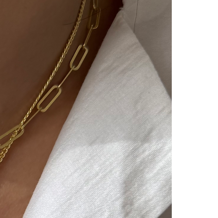
lı ücretimizle,tarafınızca
 ulaştıktan sonra
ılır ve sizinle iletişimde
m süreci başlar.