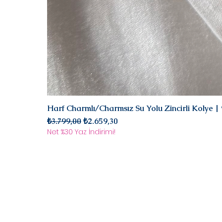
Harf Charmlı/Charmsız Su Yolu Zincirli Kolye 
Normal Fiyat
İndirimli Fiyat
₺3.799,00
₺2.659,30
Net %30 Yaz İndirimi!