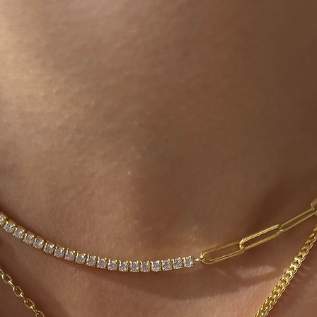
ücreti yine anlaşma
karşılanır.Ürün bize
değerlendirmesi yap
olarak iade/değişi