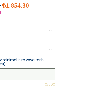
İndirimli
Normal
 
₺1.854,30
Fiyat
Fiyat
!
niz minimal isim veya tarihi
ğlı)
0/500