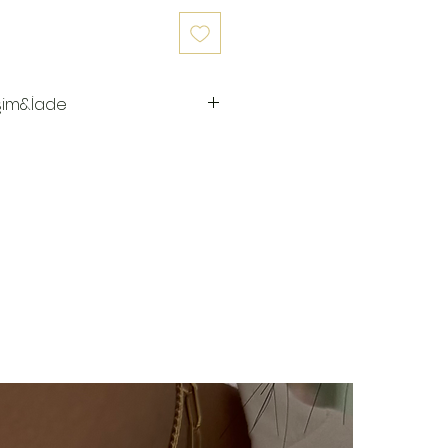
şim&İade
 hazırlanır.Siz siparişinizi
aki 3-7 iş günü içinde kargoya
ya teslim edildiğinde takip
ı kargo firmamız olan Yurtiçi
e sms olarak iletilir.
imizde(harf,isim,rakam,tarih
im kesinlikle yoktur.Ürünler
ye özel olarak hazırlanır.Küpe
ünlerimiz hijyen nedeniyle iade
çin bizimle 14 gün içinde
iade değişim talebinizi
e/değişim sürecindeki kargo