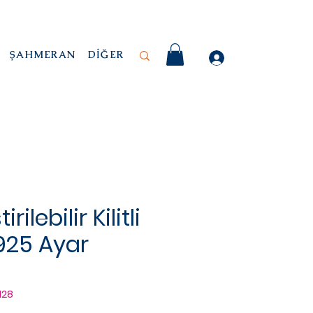
ŞAHMERAN
DİĞER
irilebilir Kilitli
| 925 Ayar
128