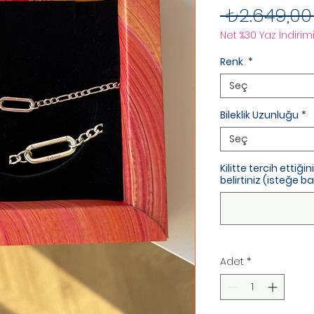
 ₺2.649,00
Net %30 Yaz İndirimi
Renk
*
Seç
Bileklik Uzunluğu
*
Seç
Kilitte tercih ettiği
belirtiniz (isteğe ba
Adet
*