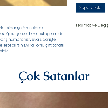
Sepete Ekle
Teslimat ve Deği
er siparişe özel olarak
stediğiniz görseli bize instagram dm
TESLİMAT SÜRECİ
pariş numaranız veya siparişte
Ürünler siparişe özel
oluşturduktan sonr
e iletebilirsiniz.Arkalı önlü çift taraflı
teslim edilir.Kargo
iniz.
numaranız,anlaşmal
Kargo tarafından siz
DEĞİŞİM&İADE
Kişiye özel ürünler
Çok Satanlar
yazılı)iade ve değiş
sipariş üstüne kişi
kategorisindeki ür
alınmamaktadır.
Diğer ürünlerimiz i
iletişime geçerek 
iletebilirsiniz.İad