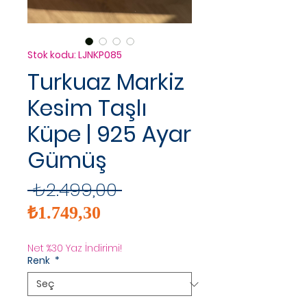
Stok kodu: LJNKP085
Turkuaz Markiz
Kesim Taşlı
Küpe | 925 Ayar
Gümüş
Normal
 ₺2.499,00 
İndirimli
Fiyat
₺1.749,30
Fiyat
Net %30 Yaz İndirimi!
Renk
*