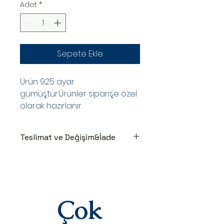
Adet
*
Sepete Ekle
Ürün 925 ayar
gümüştür.Ürünler siparişe özel
olarak hazırlanır
Teslimat ve Değişim&İade
TESLİMAT SÜRECİ
Ürünler siparişe özel hazırlanır.Siz
siparişinizi oluşturduktan sonraki
3-7 iş günü içinde kargoya teslim
edilir.Kargoya teslim edildiğinde
Çok
takip numaranız,anlaşmalı kargo
firmamız olan Yurtiçi Kargo