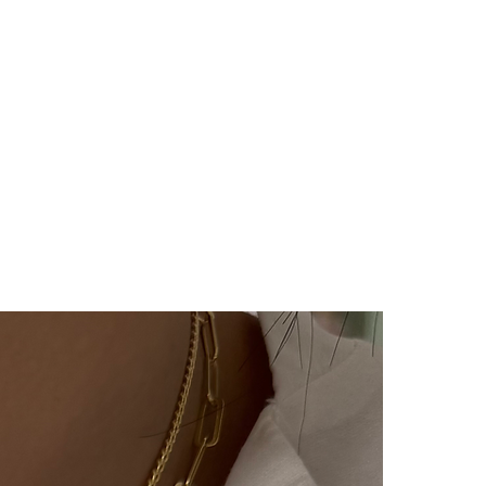
e sms olarak iletilir.
imizde(harf,isim,rakam,tarih
im kesinlikle yoktur.Ürünler
ye özel olarak hazırlanır.Küpe
ünlerimiz hijyen nedeniyle iade
çin bizimle 14 gün içinde
iade değişim talebinizi
e/değişim sürecindeki kargo
lı ücretimizle,tarafınızca
 ulaştıktan sonra
ılır ve sizinle iletişimde
m süreci başlar.