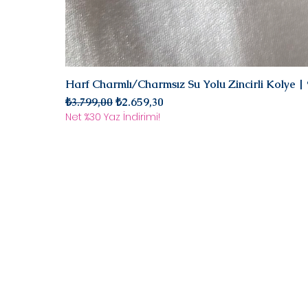
Harf Charmlı/Charmsız Su Yolu Zincirli Kolye 
Normal Fiyat
İndirimli Fiyat
₺3.799,00
₺2.659,30
Net %30 Yaz İndirimi!