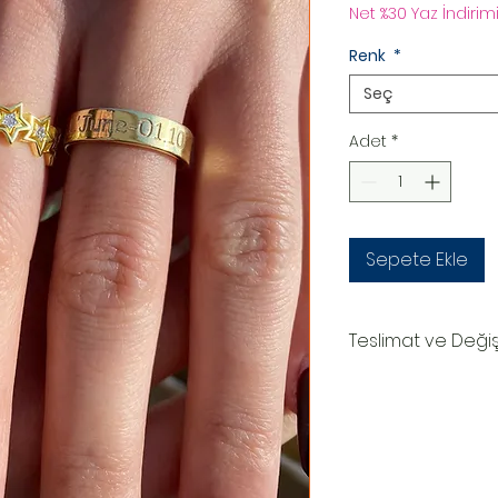
Net %30 Yaz İndirimi
Renk
*
Seç
Adet
*
Sepete Ekle
Teslimat ve Deği
TESLİMAT SÜRECİ
Ürünler siparişe özel
oluşturduktan sonr
teslim edilir.Kargo
numaranız,anlaşmal