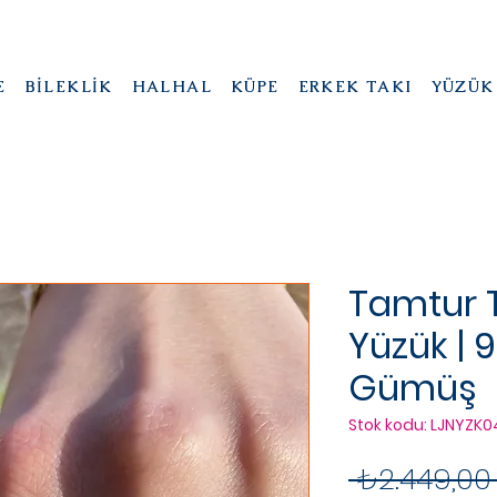
E
BİLEKLİK
HALHAL
KÜPE
ERKEK TAKI
YÜZÜK
Tamtur Ta
Yüzük | 
Gümüş
Stok kodu: LJNYZK0
 ₺2.449,00