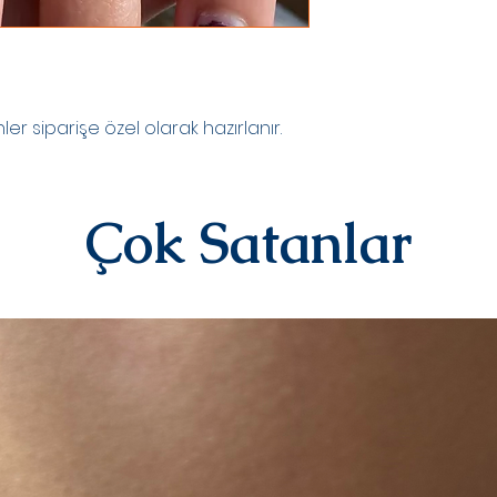
Kargo tarafından siz
DEĞİŞİM&İADE
Kişiye özel ürünler
yazılı)iade ve değiş
sipariş üstüne kişi
kategorisindeki ür
r siparişe özel olarak hazırlanır.
alınmamaktadır.
Diğer ürünlerimiz i
iletişime geçerek 
iletebilirsiniz.İad
Çok Satanlar
ücreti yine anlaşma
karşılanır.Ürün bize
değerlendirmesi yap
olarak iade/değişi