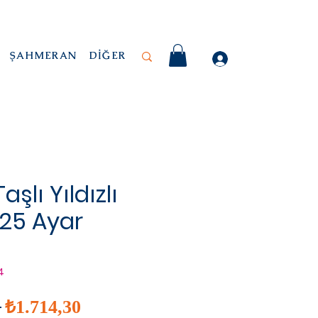
ŞAHMERAN
DİĞER
şlı Yıldızlı
925 Ayar
4
İndirimli
Normal
 
₺1.714,30