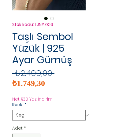
Stok kodu: LJNYZK16
Taşlı Sembol
Yüzük | 925
Ayar Gümüş
Normal
 ₺2.499,00 
İndirimli
Fiyat
₺1.749,30
Fiyat
Net %30 Yaz İndirimi!
Renk
*
Adet
*