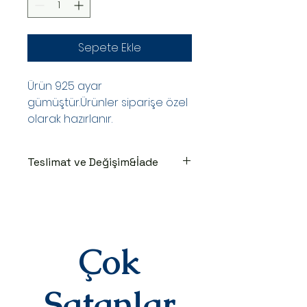
Sepete Ekle
Ürün 925 ayar
gümüştür.Ürünler siparişe özel
olarak hazırlanır.
Teslimat ve Değişim&İade
TESLİMAT SÜRECİ
Ürünler siparişe özel hazırlanır.Siz
siparişinizi oluşturduktan sonraki
3-7 iş günü içinde kargoya teslim
edilir.Kargoya teslim edildiğinde
Çok
takip numaranız,anlaşmalı kargo
firmamız olan Yurtiçi Kargo
tarafından size sms olarak iletilir.
Satanlar
DEĞİŞİM&İADE