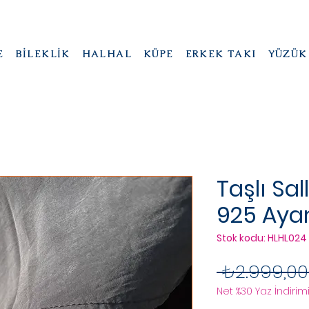
E
BİLEKLİK
HALHAL
KÜPE
ERKEK TAKI
YÜZÜK
Taşlı Sall
925 Aya
Stok kodu: HLHL024
 ₺2.999,00
Net %30 Yaz İndirimi