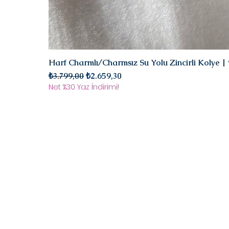
Harf Charmlı/Charmsız Su Yolu Zincirli Kolye 
Normal Fiyat
İndirimli Fiyat
₺3.799,00
₺2.659,30
Net %30 Yaz İndirimi!