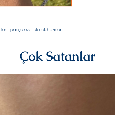
Kişiye özel ürünler
yazılı)iade ve değiş
sipariş üstüne kişi
kategorisindeki ür
alınmamaktadır.
Diğer ürünlerimiz i
r siparişe özel olarak hazırlanır.
iletişime geçerek 
iletebilirsiniz.İad
ücreti yine anlaşma
karşılanır.Ürün bize
Çok Satanlar
değerlendirmesi yap
olarak iade/değişi