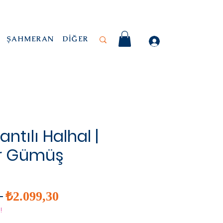
ŞAHMERAN
DİĞER
antılı Halhal |
r Gümüş
İndirimli
Normal
 
₺2.099,30
Fiyat
Fiyat
!