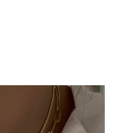
imizde(harf,isim,rakam,tarih
im kesinlikle yoktur.Ürünler
ye özel olarak hazırlanır.Küpe
ünlerimiz hijyen nedeniyle iade
çin bizimle 14 gün içinde
iade değişim talebinizi
e/değişim sürecindeki kargo
lı ücretimizle,tarafınızca
 ulaştıktan sonra
ılır ve sizinle iletişimde
m süreci başlar.