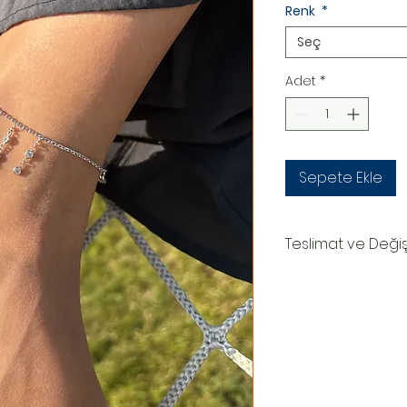
Renk
*
Seç
Adet
*
Sepete Ekle
Teslimat ve Deği
TESLİMAT SÜRECİ
Ürünler siparişe özel
oluşturduktan sonr
teslim edilir.Kargo
numaranız,anlaşmal
Kargo tarafından siz
DEĞİŞİM&İADE