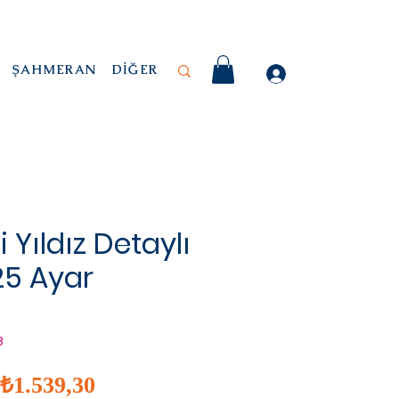
ŞAHMERAN
DİĞER
i Yıldız Detaylı
25 Ayar
8
İndirimli
Normal
₺1.539,30