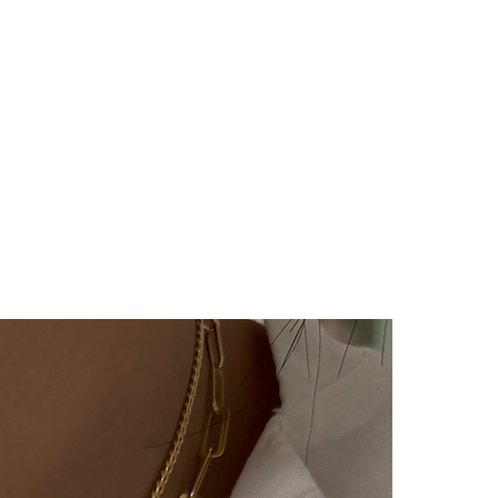
e sms olarak iletilir.
imizde(harf,isim,rakam,tarih
im kesinlikle yoktur.Ürünler
ye özel olarak hazırlanır.Küpe
ünlerimiz hijyen nedeniyle iade
çin bizimle 14 gün içinde
iade değişim talebinizi
e/değişim sürecindeki kargo
lı ücretimizle,tarafınızca
 ulaştıktan sonra
ılır ve sizinle iletişimde
m süreci başlar.