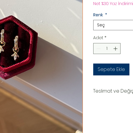
Net %30 Yaz İndirimi
Renk
*
Seç
Adet
*
Sepete Ekle
Teslimat ve Deği
TESLİMAT SÜRECİ
Ürünler siparişe özel
oluşturduktan sonr
teslim edilir.Kargo
numaranız,anlaşmal