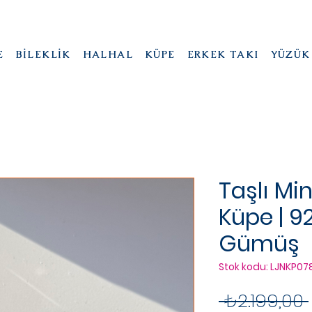
E
BİLEKLİK
HALHAL
KÜPE
ERKEK TAKI
YÜZÜK
Taşlı Min
Küpe | 9
Gümüş
Stok kodu: LJNKP07
 ₺2.199,00 