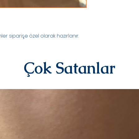
Kargo tarafından siz
DEĞİŞİM&İADE
Kişiye özel ürünler
yazılı)iade ve değiş
sipariş üstüne kişi
kategorisindeki ür
r siparişe özel olarak hazırlanır.
alınmamaktadır.
Diğer ürünlerimiz i
iletişime geçerek 
iletebilirsiniz.İad
Çok Satanlar
ücreti yine anlaşma
karşılanır.Ürün bize
değerlendirmesi yap
olarak iade/değişi