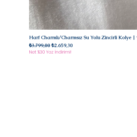
Harf Charmlı/Charmsız Su Yolu Zincirli Kolye 
Normal Fiyat
İndirimli Fiyat
₺3.799,00
₺2.659,30
Net %30 Yaz İndirimi!