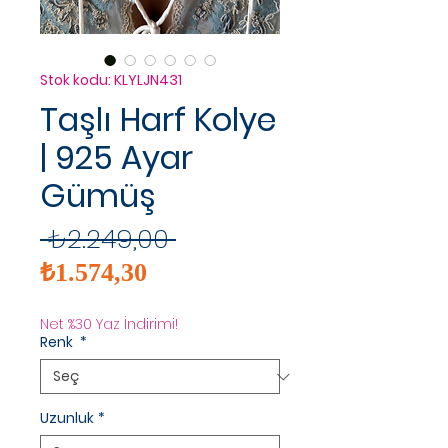
Stok kodu: KLYLJN431
Taşlı Harf Kolye
| 925 Ayar
Gümüş
Normal
 ₺2.249,00 
İndirimli
Fiyat
₺1.574,30
Fiyat
Net %30 Yaz İndirimi!
Renk
*
Uzunluk
*