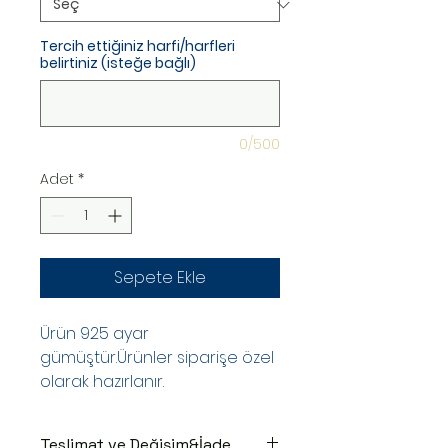
Tercih ettiğiniz harfi/harfleri
belirtiniz (isteğe bağlı)
0/500
Adet
*
Sepete Ekle
Ürün 925 ayar
gümüştür.Ürünler siparişe özel
olarak hazırlanır.
Teslimat ve Değişim&İade