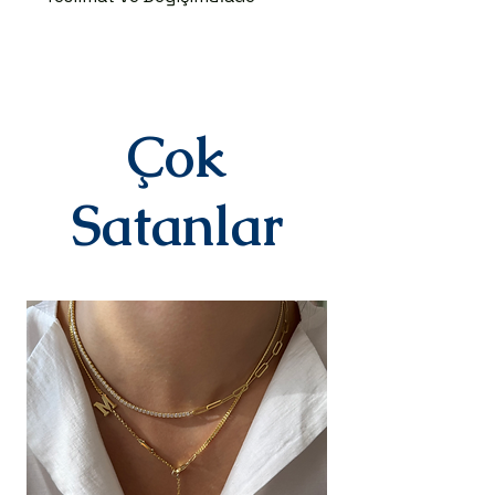
TESLİMAT SÜRECİ
Ürünler siparişe özel hazırlanır.Siz
siparişinizi oluşturduktan sonraki
3-7 iş günü içinde kargoya teslim
edilir.Kargoya teslim edildiğinde
Çok
takip numaranız,anlaşmalı kargo
firmamız olan Yurtiçi Kargo
tarafından size sms olarak iletilir.
Satanlar
DEĞİŞİM&İADE
Kişiye özel
ürünlerimizde(harf,isim,rakam,tari
h yazılı)iade ve değişim kesinlikle
yoktur.Ürünler sipariş üstüne kişiye
özel olarak hazırlanır.Küpe
kategorisindeki ürünlerimiz hijyen
nedeniyle iade alınmamaktadır.
Diğer ürünlerimiz için bizimle 14
gün içinde iletişime geçerek
iade değişim talebinizi
iletebilirsiniz.İade/değişim sürecin