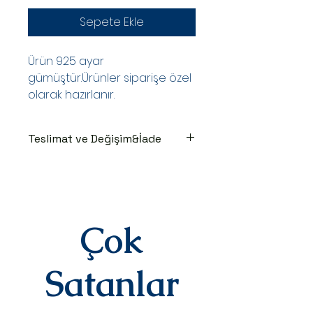
Sepete Ekle
Ürün 925 ayar
gümüştür.Ürünler siparişe özel
olarak hazırlanır.
Teslimat ve Değişim&İade
TESLİMAT SÜRECİ
Ürünler siparişe özel hazırlanır.Siz
siparişinizi oluşturduktan sonraki
3-7 iş günü içinde kargoya teslim
edilir.Kargoya teslim edildiğinde
Çok
takip numaranız,anlaşmalı kargo
firmamız olan Yurtiçi Kargo
tarafından size sms olarak iletilir.
Satanlar
DEĞİŞİM&İADE
Kişiye özel
ürünlerimizde(harf,isim,rakam,tari