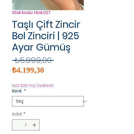
Stok kodu: HLHL027
Taşlı Çift Zincir
Bel Zinciri | 925
Ayar Gümüş
Normal
 ₺5.999,00 
İndirimli
Fiyat
₺4.199,30
Fiyat
Net %30 Yaz İndirimi!
Renk
*
Adet
*