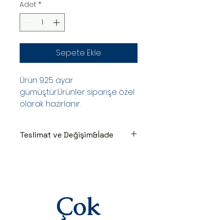
Adet
*
Sepete Ekle
Ürün 925 ayar
gümüştür.Ürünler siparişe özel
olarak hazırlanır.
Teslimat ve Değişim&İade
TESLİMAT SÜRECİ
Ürünler siparişe özel hazırlanır.Siz
siparişinizi oluşturduktan sonraki
3-7 iş günü içinde kargoya teslim
edilir.Kargoya teslim edildiğinde
Çok
takip numaranız,anlaşmalı kargo
firmamız olan Yurtiçi Kargo