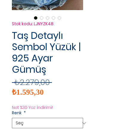
Stok kodu: LJNYZK48
Taş Detaylı
Sembol Yüzük |
925 Ayar
Gümüş
Normal
 ₺2.279,00 
İndirimli
Fiyat
₺1.595,30
Fiyat
Net %30 Yaz İndirimi!
Renk
*