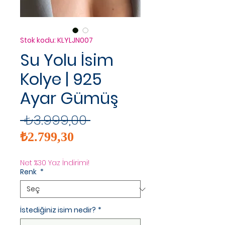
Stok kodu: KLYLJN007
Su Yolu İsim
Kolye | 925
Ayar Gümüş
Normal
 ₺3.999,00 
İndirimli
Fiyat
₺2.799,30
Fiyat
Net %30 Yaz İndirimi!
Renk
*
İstediğiniz isim nedir?
*