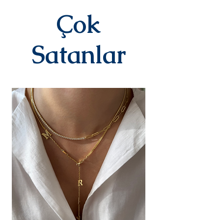
3-7 iş günü içinde kargoya teslim
edilir.Kargoya teslim edildiğinde
Çok
takip numaranız,anlaşmalı kargo
firmamız olan Yurtiçi Kargo
tarafından size sms olarak iletilir.
Satanlar
DEĞİŞİM&İADE
Kişiye özel
ürünlerimizde(harf,isim,rakam,tari
h yazılı)iade ve değişim kesinlikle
yoktur.Ürünler sipariş üstüne kişiye
özel olarak hazırlanır.Küpe
kategorisindeki ürünlerimiz hijyen
nedeniyle iade alınmamaktadır.
Diğer ürünlerimiz için bizimle 14
gün içinde iletişime geçerek
iade değişim talebinizi
iletebilirsiniz.İade/değişim sürecin
deki kargo ücreti yine anlaşmalı
ücretimizle,tarafınızca
karşılanır.Ürün bize ulaştıktan
sonra değerlendirmesi yapılır ve
sizinle iletişimde