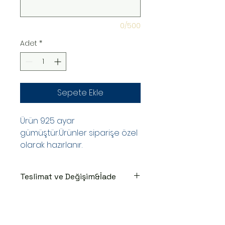
0/500
Adet
*
Sepete Ekle
Ürün 925 ayar
gümüştür.Ürünler siparişe özel
olarak hazırlanır.
Teslimat ve Değişim&İade
TESLİMAT SÜRECİ
Ürünler siparişe özel hazırlanır.Siz
siparişinizi oluşturduktan sonraki