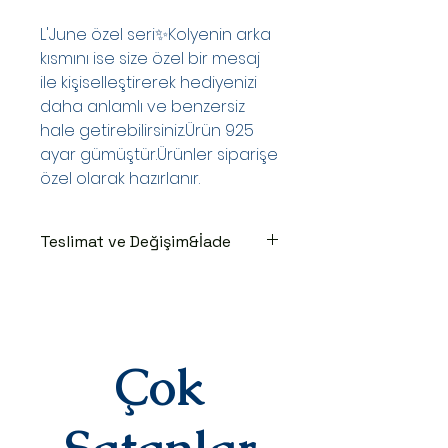
L'June özel seri✨Kolyenin arka
kısmını ise size özel bir mesaj
ile kişiselleştirerek hediyenizi
daha anlamlı ve benzersiz
hale getirebilirsiniz.Ürün 925
ayar gümüştür.Ürünler siparişe
özel olarak hazırlanır.
Teslimat ve Değişim&İade
TESLİMAT SÜRECİ
Ürünler siparişe özel hazırlanır.Siz
siparişinizi oluşturduktan sonraki
3-7 iş günü içinde kargoya teslim
edilir.Kargoya teslim edildiğinde
Çok
takip numaranız,anlaşmalı kargo
firmamız olan Yurtiçi Kargo
tarafından size sms olarak iletilir.
DEĞİŞİM&İADE