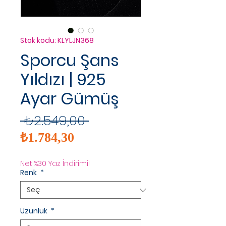
Stok kodu: KLYLJN368
Sporcu Şans
Yıldızı | 925
Ayar Gümüş
Normal
 ₺2.549,00 
İndirimli
Fiyat
₺1.784,30
Fiyat
Net %30 Yaz İndirimi!
Renk
*
Uzunluk
*