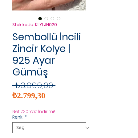
Stok kodu: KLYLJN020
Sembollü İncili
Zincir Kolye |
925 Ayar
Gümüş
Normal
 ₺3.999,00 
İndirimli
Fiyat
₺2.799,30
Fiyat
Net %30 Yaz İndirimi!
Renk
*