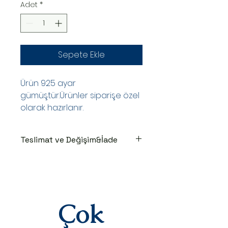
Adet
*
Sepete Ekle
Ürün 925 ayar
gümüştür.Ürünler siparişe özel
olarak hazırlanır.
Teslimat ve Değişim&İade
TESLİMAT SÜRECİ
Ürünler siparişe özel hazırlanır.Siz
siparişinizi oluşturduktan sonraki
3-7 iş günü içinde kargoya teslim
edilir.Kargoya teslim edildiğinde
Çok
takip numaranız,anlaşmalı kargo
firmamız olan Yurtiçi Kargo