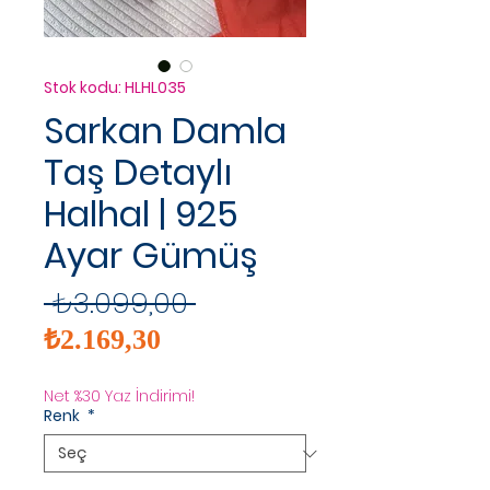
Stok kodu: HLHL035
Sarkan Damla
Taş Detaylı
Halhal | 925
Ayar Gümüş
Normal
 ₺3.099,00 
İndirimli
Fiyat
₺2.169,30
Fiyat
Net %30 Yaz İndirimi!
Renk
*