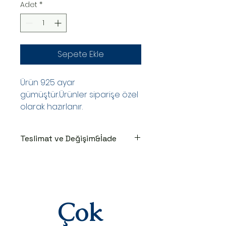
Adet
*
Sepete Ekle
Ürün 925 ayar
gümüştür.Ürünler siparişe özel
olarak hazırlanır.
Teslimat ve Değişim&İade
TESLİMAT SÜRECİ
Ürünler siparişe özel hazırlanır.Siz
siparişinizi oluşturduktan sonraki
3-7 iş günü içinde kargoya teslim
edilir.Kargoya teslim edildiğinde
Çok
takip numaranız,anlaşmalı kargo
firmamız olan Yurtiçi Kargo