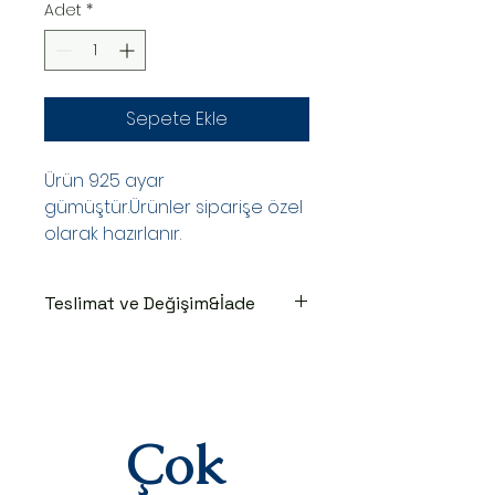
Adet
*
Sepete Ekle
Ürün 925 ayar
gümüştür.Ürünler siparişe özel
olarak hazırlanır.
Teslimat ve Değişim&İade
TESLİMAT SÜRECİ
Ürünler siparişe özel hazırlanır.Siz
siparişinizi oluşturduktan sonraki
3-7 iş günü içinde kargoya teslim
edilir.Kargoya teslim edildiğinde
Çok
takip numaranız,anlaşmalı kargo
firmamız olan Yurtiçi Kargo