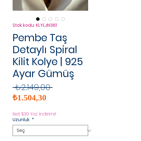
Stok kodu: KLYLJN361
Pembe Taş
Detaylı Spiral
Kilit Kolye | 925
Ayar Gümüş
Normal
 ₺2.149,00 
İndirimli
Fiyat
₺1.504,30
Fiyat
Net %30 Yaz İndirimi!
Uzunluk
*