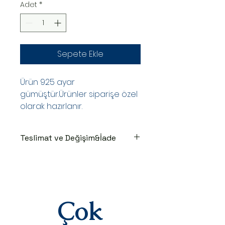
Adet
*
Sepete Ekle
Ürün 925 ayar
gümüştür.Ürünler siparişe özel
olarak hazırlanır.
Teslimat ve Değişim&İade
TESLİMAT SÜRECİ
Ürünler siparişe özel hazırlanır.Siz
siparişinizi oluşturduktan sonraki
3-7 iş günü içinde kargoya teslim
edilir.Kargoya teslim edildiğinde
Çok
takip numaranız,anlaşmalı kargo
firmamız olan Yurtiçi Kargo