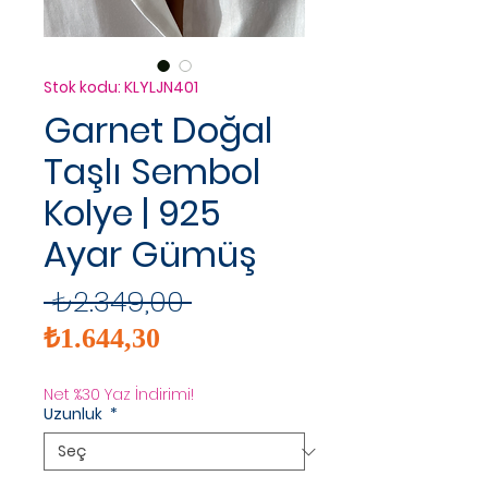
Stok kodu: KLYLJN401
Garnet Doğal
Taşlı Sembol
Kolye | 925
Ayar Gümüş
Normal
 ₺2.349,00 
İndirimli
Fiyat
₺1.644,30
Fiyat
Net %30 Yaz İndirimi!
Uzunluk
*