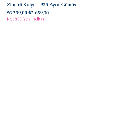
süreci başlar.
Zincirli Kolye | 925 Ayar Gümüş
925 Ayar Gümüş
Normal Fiyat
İndirimli Fiyat
Normal Fiyat
₺3.799,00
₺2.659,30
₺2.899,00
Net %30 Yaz İndirimi!
Net %30 Yaz İndirimi!