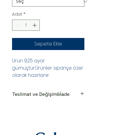
Adet
*
Sepete Ekle
Ürün 925 ayar
gümüştür.Ürünler siparişe özel
olarak hazırlanır.
Teslimat ve Değişim&İade
TESLİMAT SÜRECİ
Ürünler siparişe özel hazırlanır.Siz
siparişinizi oluşturduktan sonraki
3-7 iş günü içinde kargoya teslim
edilir.Kargoya teslim edildiğinde