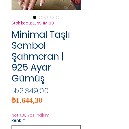
Stok kodu: LJNSHM103
Minimal Taşlı
Sembol
Şahmeran |
925 Ayar
Gümüş
Normal
 ₺2.349,00 
İndirimli
Fiyat
₺1.644,30
Fiyat
Net %30 Yaz İndirimi!
Renk
*