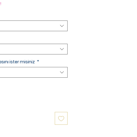
Fiyat
Fiyat
!
sını ister misiniz
*