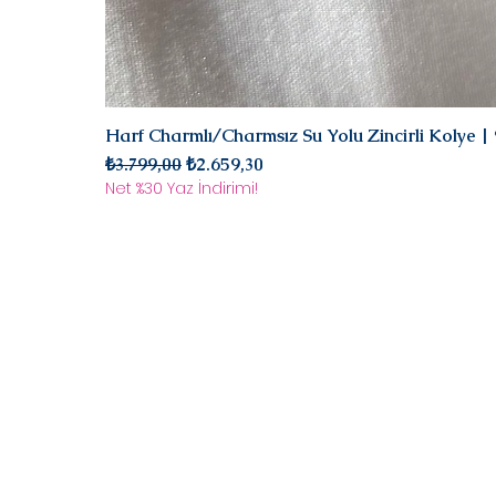
Harf Charmlı/Charmsız Su Yolu Zincirli Kolye 
Normal Fiyat
İndirimli Fiyat
₺3.799,00
₺2.659,30
Net %30 Yaz İndirimi!