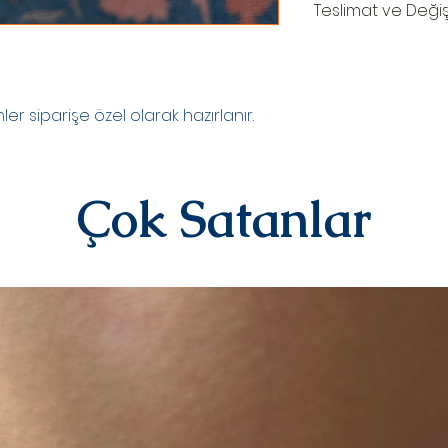
Teslimat ve Deği
TESLİMAT SÜRECİ
Ürünler siparişe özel
oluşturduktan sonr
teslim edilir.Kargo
r siparişe özel olarak hazırlanır.
numaranız,anlaşmal
Kargo tarafından siz
DEĞİŞİM&İADE
Kişiye özel ürünler
Çok Satanlar
yazılı)iade ve değiş
sipariş üstüne kişi
kategorisindeki ür
alınmamaktadır.
Diğer ürünlerimiz i
iletişime geçerek 
iletebilirsiniz.İad
ücreti yine anlaşma
karşılanır.Ürün bize
değerlendirmesi yap
olarak iade/değişi