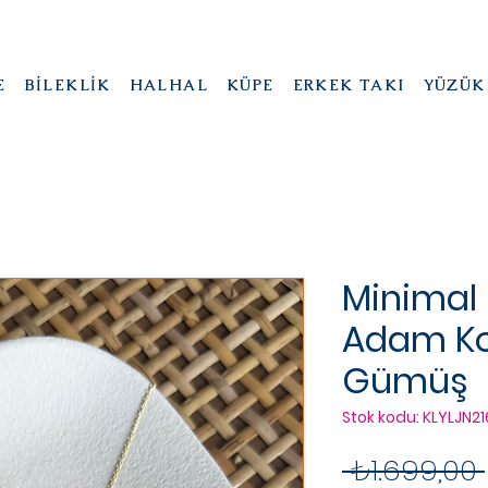
E
BİLEKLİK
HALHAL
KÜPE
ERKEK TAKI
YÜZÜK
Minimal
Adam Kol
Gümüş
Stok kodu: KLYLJN21
 ₺1.699,00 