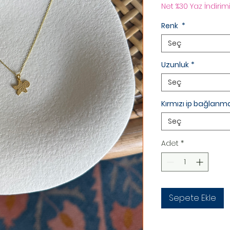
Net %30 Yaz İndirimi
Renk
*
Seç
Uzunluk
*
Seç
Kırmızı ip bağlanma
Seç
Adet
*
Sepete Ekle