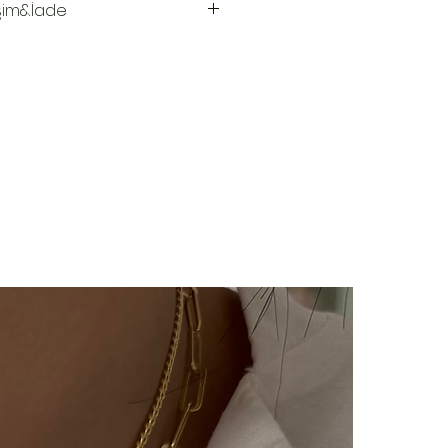
şim&İade
 hazırlanır.Siz siparişinizi
aki 3-7 iş günü içinde kargoya
ya teslim edildiğinde takip
ı kargo firmamız olan Yurtiçi
e sms olarak iletilir.
imizde(harf,isim,rakam,tarih
im kesinlikle yoktur.Ürünler
ye özel olarak hazırlanır.Küpe
ünlerimiz hijyen nedeniyle iade
çin bizimle 14 gün içinde
iade değişim talebinizi
e/değişim sürecindeki kargo
lı ücretimizle,tarafınızca
 ulaştıktan sonra
ılır ve sizinle iletişimde
m süreci başlar.