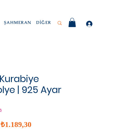
ŞAHMERAN
DİĞER
 Kurabiye
ye | 925 Ayar
6
İndirimli
Normal
₺1.189,30