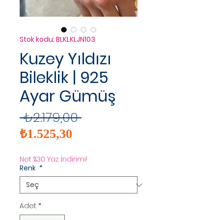
Stok kodu: BLKLKLJN103
Kuzey Yıldızı
Bileklik | 925
Ayar Gümüş
Normal
 ₺2.179,00 
İndirimli
Fiyat
₺1.525,30
Fiyat
Net %30 Yaz İndirimi!
Renk
*
Adet
*