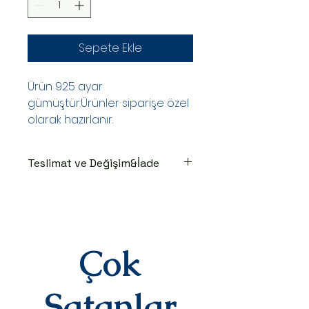
Sepete Ekle
Ürün 925 ayar
gümüştür.Ürünler siparişe özel
olarak hazırlanır.
Teslimat ve Değişim&İade
TESLİMAT SÜRECİ
Ürünler siparişe özel hazırlanır.Siz
siparişinizi oluşturduktan sonraki
3-7 iş günü içinde kargoya teslim
edilir.Kargoya teslim edildiğinde
Çok
takip numaranız,anlaşmalı kargo
firmamız olan Yurtiçi Kargo
tarafından size sms olarak iletilir.
Satanlar
DEĞİŞİM&İADE