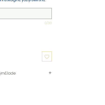
istediğiniz yazıyı belirtiniz.
0/30
şim&İade
 hazırlanır.Siz siparişinizi
aki 3-7 iş günü içinde kargoya
ya teslim edildiğinde takip
ı kargo firmamız olan Yurtiçi