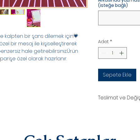
Arkasında yazmasını 
(isteğe bağlı)
ze kalpten bir şans dilemek için💗
Adet
*
özel bir mesaj ile kişiselleştirerek
nzersiz hale getirebilirsiniz.Ürün
arişe özel olarak hazırlanır.
Sepete Ekle
Teslimat ve Deği
TESLİMAT SÜRECİ
Ürünler siparişe özel
oluşturduktan sonr
teslim edilir.Kargo
numaranız,anlaşmal