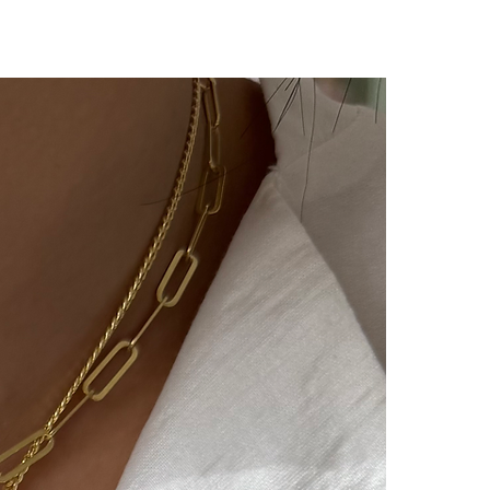
e sms olarak iletilir.
imizde(harf,isim,rakam,tarih
im kesinlikle yoktur.Ürünler
ye özel olarak hazırlanır.Küpe
ünlerimiz hijyen nedeniyle iade
çin bizimle 14 gün içinde
iade değişim talebinizi
e/değişim sürecindeki kargo
lı ücretimizle,tarafınızca
 ulaştıktan sonra
ılır ve sizinle iletişimde
m süreci başlar.