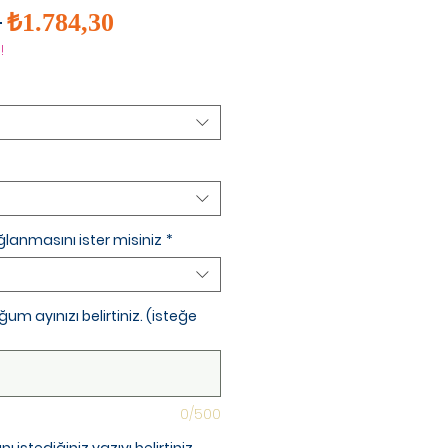
İndirimli
Normal
 
₺1.784,30
Fiyat
Fiyat
!
ağlanmasını ister misiniz
*
um ayınızı belirtiniz. (isteğe
0/500