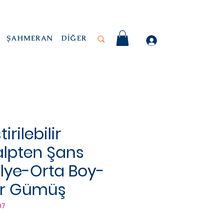
ŞAHMERAN
DİĞER
tirilebilir
alpten Şans
Kolye-Orta Boy-
ar Gümüş
07