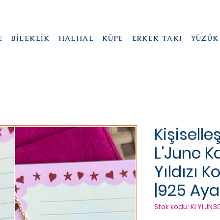
E
BİLEKLİK
HALHAL
KÜPE
ERKEK TAKI
YÜZÜK
Kişiselleş
L'June K
Yıldızı 
|925 Ay
Stok kodu: KLYLJN3