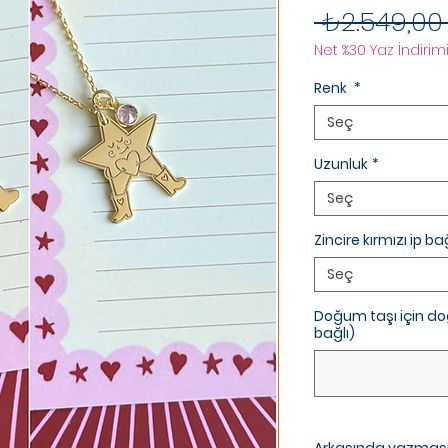
 ₺2.549,00
Net %30 Yaz İndirimi
Renk
*
Seç
Uzunluk
*
Seç
Zincire kırmızı ip b
Seç
Doğum taşı için doğ
bağlı)