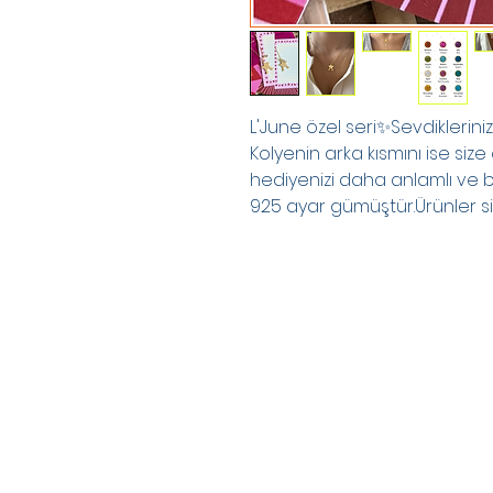
L'June özel seri✨Sevdiklerini
Kolyenin arka kısmını ise size 
hediyenizi daha anlamlı ve be
925 ayar gümüştür.Ürünler sip