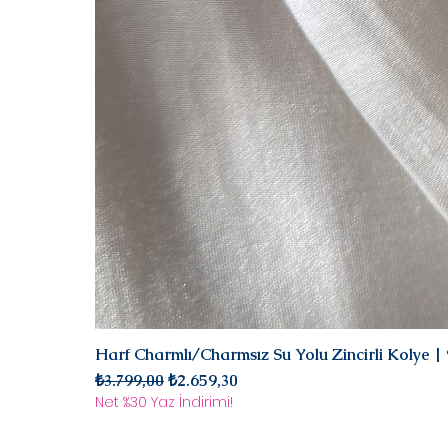
Harf Charmlı/Charmsız Su Yolu Zincirli Kolye 
Normal Fiyat
İndirimli Fiyat
₺3.799,00
₺2.659,30
Net %30 Yaz İndirimi!