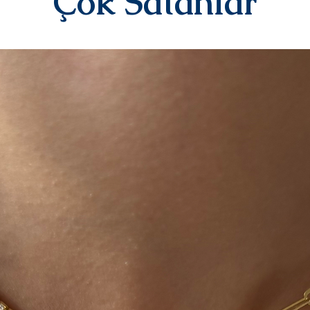
Çok Satanlar
Kargo tarafından siz
DEĞİŞİM&İADE
Kişiye özel ürünler
yazılı)iade ve değiş
sipariş üstüne kişi
kategorisindeki ür
alınmamaktadır.
Diğer ürünlerimiz i
iletişime geçerek 
iletebilirsiniz.İad
ücreti yine anlaşma
karşılanır.Ürün bize
değerlendirmesi yap
olarak iade/değişi