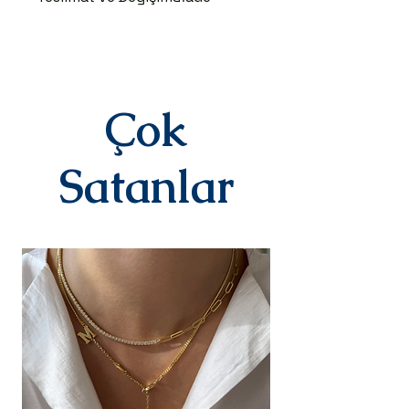
TESLİMAT SÜRECİ
Ürünler siparişe özel hazırlanır.Siz
siparişinizi oluşturduktan sonraki
3-7 iş günü içinde kargoya teslim
edilir.Kargoya teslim edildiğinde
Çok
takip numaranız,anlaşmalı kargo
firmamız olan Yurtiçi Kargo
tarafından size sms olarak iletilir.
Satanlar
DEĞİŞİM&İADE
Kişiye özel
ürünlerimizde(harf,isim,rakam,tari
h yazılı)iade ve değişim kesinlikle
yoktur.Ürünler sipariş üstüne kişiye
özel olarak hazırlanır.Küpe
kategorisindeki ürünlerimiz hijyen
nedeniyle iade alınmamaktadır.
Diğer ürünlerimiz için bizimle 14
gün içinde iletişime geçerek
iade değişim talebinizi
iletebilirsiniz.İade/değişim sürecin