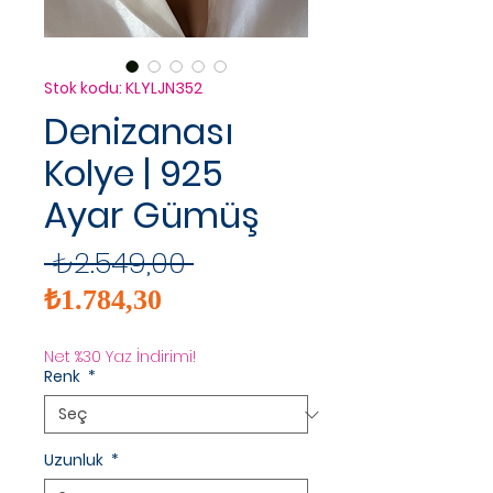
Stok kodu: KLYLJN352
Denizanası
Kolye | 925
Ayar Gümüş
Normal
 ₺2.549,00 
İndirimli
Fiyat
₺1.784,30
Fiyat
Net %30 Yaz İndirimi!
Renk
*
Uzunluk
*