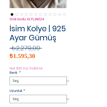
Stok kodu: KLYLJN024
İsim Kolye | 925
Ayar Gümüş
Normal
 ₺2.279,00 
İndirimli
Fiyat
₺1.595,30
Fiyat
Net %30 Yaz İndirimi!
Renk
*
Uzunluk
*