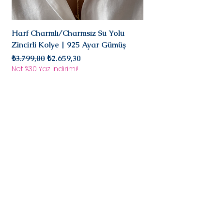
sonra değerlendirmesi yapılır ve
sizinle iletişimde
olarak iade/değişim
Harf Charmlı/Charmsız Su Yolu
Mini Doğal Turmalin 
süreci başlar.
Zincirli Kolye | 925 Ayar Gümüş
925 Ayar Gümüş
Normal Fiyat
İndirimli Fiyat
Normal Fiyat
₺3.799,00
₺2.659,30
₺2.899,00
Net %30 Yaz İndirimi!
Net %30 Yaz İndirimi!