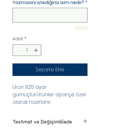
Yazmasını istediğiniz isim nedir?
*
0/500
Adet
*
Sepete Ekle
Ürün 925 ayar
gümüştür.Ürünler siparişe özel
olarak hazırlanır.
Teslimat ve Değişim&İade
TESLİMAT SÜRECİ