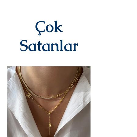
Ürünler siparişe özel hazırlanır.Siz
siparişinizi oluşturduktan sonraki
3-7 iş günü içinde kargoya teslim
edilir.Kargoya teslim edildiğinde
Çok
takip numaranız,anlaşmalı kargo
firmamız olan Yurtiçi Kargo
tarafından size sms olarak iletilir.
Satanlar
DEĞİŞİM&İADE
Kişiye özel
ürünlerimizde(harf,isim,rakam,tari
h yazılı)iade ve değişim kesinlikle
yoktur.Ürünler sipariş üstüne kişiye
özel olarak hazırlanır.Küpe
kategorisindeki ürünlerimiz hijyen
nedeniyle iade alınmamaktadır.
Diğer ürünlerimiz için bizimle 14
gün içinde iletişime geçerek
iade değişim talebinizi
iletebilirsiniz.İade/değişim sürecin
deki kargo ücreti yine anlaşmalı
ücretimizle,tarafınızca
karşılanır.Ürün bize ulaştıktan