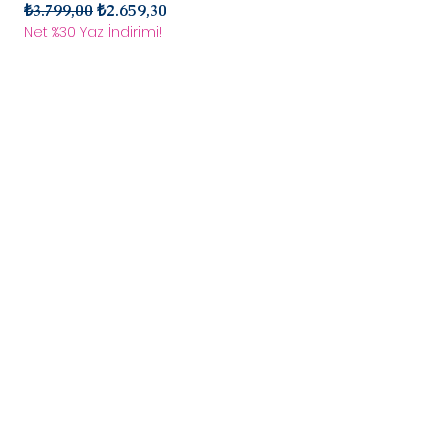
Normal Fiyat
İndirimli Fiyat
Normal Fiyat
₺3.799,00
₺2.659,30
₺2.899,00
Net %30 Yaz İndirimi!
Net %30 Yaz İndirimi!