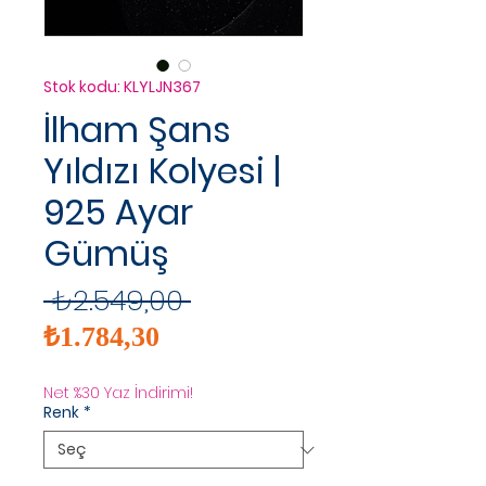
Stok kodu: KLYLJN367
İlham Şans
Yıldızı Kolyesi |
925 Ayar
Gümüş
Normal
 ₺2.549,00 
İndirimli
Fiyat
₺1.784,30
Fiyat
Net %30 Yaz İndirimi!
Renk
*