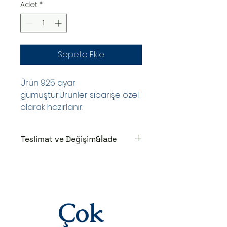
Adet
*
Sepete Ekle
Ürün 925 ayar
gümüştür.Ürünler siparişe özel
olarak hazırlanır.
Teslimat ve Değişim&İade
TESLİMAT SÜRECİ
Ürünler siparişe özel hazırlanır.Siz
siparişinizi oluşturduktan sonraki
3-7 iş günü içinde kargoya teslim
edilir.Kargoya teslim edildiğinde
Çok
takip numaranız,anlaşmalı kargo
firmamız olan Yurtiçi Kargo