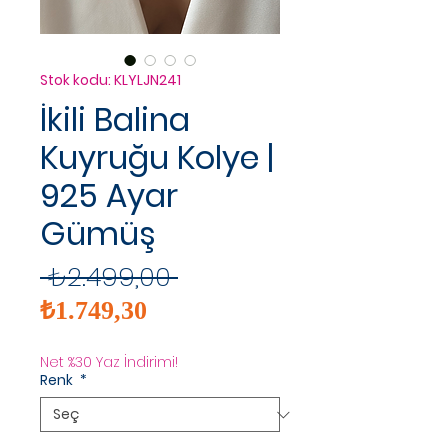
Stok kodu: KLYLJN241
İkili Balina
Kuyruğu Kolye |
925 Ayar
Gümüş
Normal
 ₺2.499,00 
İndirimli
Fiyat
₺1.749,30
Fiyat
Net %30 Yaz İndirimi!
Renk
*