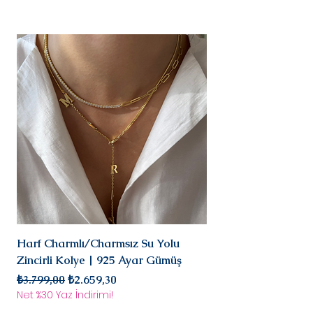
Kişiye özel
ürünlerimizde(harf,isim,rakam,tari
h yazılı)iade ve değişim kesinlikle
yoktur.Ürünler sipariş üstüne kişiye
özel olarak hazırlanır.Küpe
kategorisindeki ürünlerimiz hijyen
nedeniyle iade alınmamaktadır.
Diğer ürünlerimiz için bizimle 14
gün içinde iletişime geçerek
iade değişim talebinizi
iletebilirsiniz.İade/değişim sürecin
deki kargo ücreti yine anlaşmalı
ücretimizle,tarafınızca
karşılanır.Ürün bize ulaştıktan
sonra değerlendirmesi yapılır ve
sizinle iletişimde
olarak iade/değişim
Harf Charmlı/Charmsız Su Yolu
Mini Doğal Turmalin 
süreci başlar.
Zincirli Kolye | 925 Ayar Gümüş
925 Ayar Gümüş
Normal Fiyat
İndirimli Fiyat
Normal Fiyat
₺3.799,00
₺2.659,30
₺2.899,00
Net %30 Yaz İndirimi!
Net %30 Yaz İndirimi!