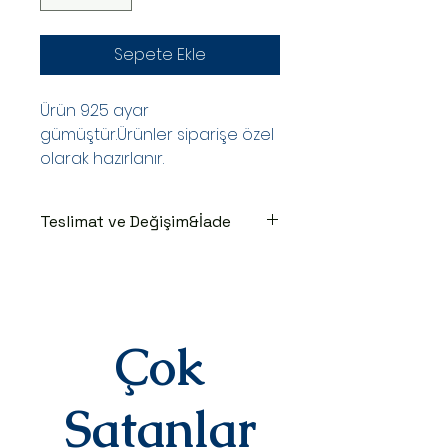
Sepete Ekle
Ürün 925 ayar
gümüştür.Ürünler siparişe özel
olarak hazırlanır.
Teslimat ve Değişim&İade
TESLİMAT SÜRECİ
Ürünler siparişe özel hazırlanır.Siz
siparişinizi oluşturduktan sonraki
3-7 iş günü içinde kargoya teslim
edilir.Kargoya teslim edildiğinde
Çok
takip numaranız,anlaşmalı kargo
firmamız olan Yurtiçi Kargo
tarafından size sms olarak iletilir.
Satanlar
DEĞİŞİM&İADE