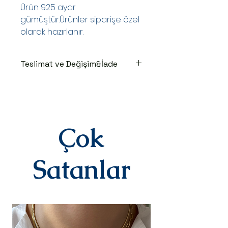
Ürün 925 ayar
gümüştür.Ürünler siparişe özel
olarak hazırlanır.
Teslimat ve Değişim&İade
TESLİMAT SÜRECİ
Ürünler siparişe özel hazırlanır.Siz
siparişinizi oluşturduktan sonraki
3-7 iş günü içinde kargoya teslim
edilir.Kargoya teslim edildiğinde
Çok
takip numaranız,anlaşmalı kargo
firmamız olan Yurtiçi Kargo
tarafından size sms olarak iletilir.
Satanlar
DEĞİŞİM&İADE
Kişiye özel
ürünlerimizde(harf,isim,rakam,tari
h yazılı)iade ve değişim kesinlikle
yoktur.Ürünler sipariş üstüne kişiye
özel olarak hazırlanır.Küpe