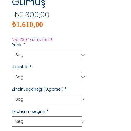
Gümüş
Normal
 ₺2.300,00 
İndirimli
Fiyat
₺1.610,00
Fiyat
Net %30 Yaz İndirimi!
Renk
*
Uzunluk
*
Zincir Seçeneği (3.görsel)
*
Ek charm seçimi
*