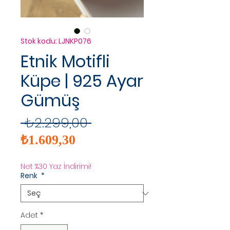
Stok kodu: LJNKP076
Etnik Motifli
Küpe | 925 Ayar
Gümüş
Normal
 ₺2.299,00 
İndirimli
Fiyat
₺1.609,30
Fiyat
Net %30 Yaz İndirimi!
Renk
*
Adet
*