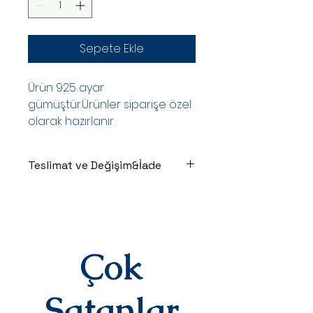
Sepete Ekle
Ürün 925 ayar
gümüştür.Ürünler siparişe özel
olarak hazırlanır.
Teslimat ve Değişim&İade
TESLİMAT SÜRECİ
Ürünler siparişe özel hazırlanır.Siz
siparişinizi oluşturduktan sonraki
3-7 iş günü içinde kargoya teslim
edilir.Kargoya teslim edildiğinde
Çok
takip numaranız,anlaşmalı kargo
firmamız olan Yurtiçi Kargo
tarafından size sms olarak iletilir.
Satanlar
DEĞİŞİM&İADE